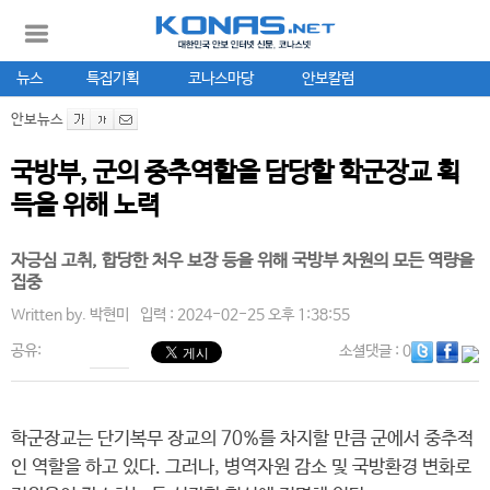
뉴스
특집기획
코나스마당
안보칼럼
안보뉴스
국방부, 군의 중추역할을 담당할 학군장교 획
득을 위해 노력
자긍심 고취, 합당한 처우 보장 등을 위해 국방부 차원의 모든 역량을
집중
Written by.
박현미
입력 : 2024-02-25 오후 1:38:55
공유:
소셜댓글
: 0
학군장교는 단기복무 장교의 70%를 차지할 만큼 군에서 중추적
인 역할을 하고 있다. 그러나, 병역자원 감소 및 국방환경 변화로