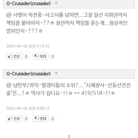
G-Crusader(crusader)
@ 사병이 작전중-사고사를 당하면...그걸 일선 지휘관까지
책임을 물어야지~??ㅎ 장관까지 책임을 묻는게...정상적인
범위인지~???ㅎ
2024-04-02 오전 4:10:22
0
0
G-Crusader(crusader)
@ 남반부/좌익-발갱이들의 소위?... "시체장사-선동선전전
술"은...?ㅎ 역사가 깊디요~!!ㅎ == 419/518~!!ㅎ
2024-04-02 오전 4:09:12
0
0
1