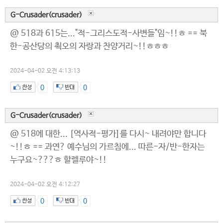
G-Crusader(crusader)
@ 518과 615는..."적-그리스도적-사변들"임~!!ㅎ == 북
한-공산당의 쵝오의 자랑과 찬양거리~!!ㅎㅎㅎ
2024-04-02 오전 4:13:13
0
0
G-Crusader(crusader)
@ 518에 대한... [역사적-평가]를 다시~ 내려야만 합니다
~!!ㅎ == 과연? 예수님의 가르침에... 따른-자/반-한자는
누구요~???ㅎ 할렐루야~!!
2024-04-02 오전 4:12:27
0
0