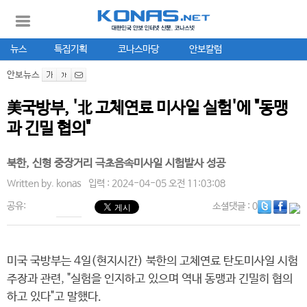
뉴스
특집기획
코나스마당
안보칼럼
안보뉴스
美국방부, '北 고체연료 미사일 실험'에 "동맹
과 긴밀 협의"
북한, 신형 중장거리 극초음속미사일 시험발사 성공
Written by.
konas
입력 : 2024-04-05 오전 11:03:08
공유:
소셜댓글
: 0
미국 국방부는 4일(현지시간) 북한의 고체연료 탄도미사일 시험
주장과 관련, "실험을 인지하고 있으며 역내 동맹과 긴밀히 협의
하고 있다"고 말했다.