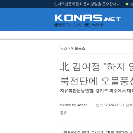
인터넷신문위원회 윤리강령을 준수합니다
즐
뉴스 >
안보뉴스
北 김여정 "하지 
북전단에 오물풍
자유북한운동연합, 경기도 파주에서 대
Written by.
konas
입력 : 2024-06-21 오후 
공유:
북한이 탈북민 단체가 대북 전단을 