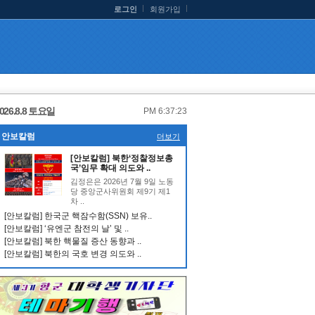
로그인
회원가입
026.8.8 토요일
PM 6:37:23
안보칼럼
더보기
[안보칼럼] 북한‘정찰정보총
국’임무 확대 의도와 ..
김정은은 2026년 7월 9일 노동
당 중앙군사위원회 제9기 제1
차 ..
[안보칼럼] 한국군 핵잠수함(SSN) 보유..
[안보칼럼] ‘유엔군 참전의 날’ 및 ..
[안보칼럼] 북한 핵물질 증산 동향과 ..
[안보칼럼] 북한의 국호 변경 의도와 ..