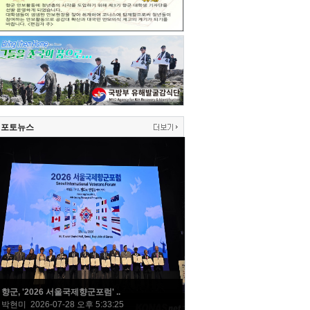
포토뉴스
향군, '2026 서울국제향군포럼' ..
박현미 2026-07-28 오후 5:33:25