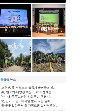
핫클릭
뉴스
보훈부, 美 전쟁포로·실종자 확인국과 M..
美, '반도체·태양광 핵심 소재' 파생제품..
'바다에 둥둥'…인천 강화군 北 목함지..
北, 단거리 탄도미사일 발사 다음 날에..
美해병대, 한국서 첫 자폭드론 실사격훈련..