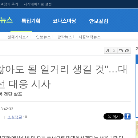
겨찾기 추가
시작페이지로 설정
전체기사보기
l
안보뉴스
l
깜짝뉴스
l
시끌벅적뉴스
2
않아도 될 일거리 생길 것"…대
선 대응 시사
북 전단 살포
3:42:33
소셜댓글
: 0
살포한 데 반발하며 오물 풍선으로 맞대응하겠다는 뜻을 밝혔다.