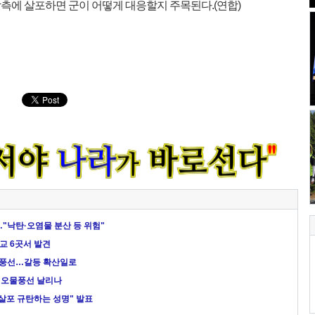
측에 살포하면 군이 어떻게 대응할지 주목된다.(연합)
"낙탄·오염물 분산 등 위험"
교 6곳서 발견
물풍선…갈등 확산일로
 오물풍선 날리나
 살포 규탄하는 성명" 발표