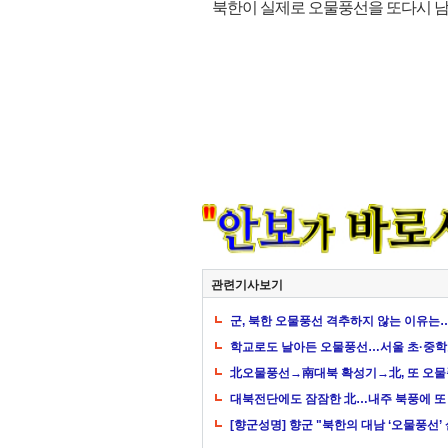
북한이 실제로 오물풍선을 또다시 남
관련기사보기
군, 북한 오물풍선 격추하지 않는 이유는…
학교로도 날아든 오물풍선…서울 초·중학
北오물풍선→南대북 확성기→北, 또 오
대북전단에도 잠잠한 北…내주 북풍에 또
[향군성명] 향군 "북한의 대남 ‘오물풍선’