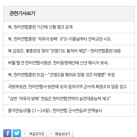
관련기사보기
북, 한미연합훈련 기간에 신형 탱크 공개
북, 한미연합훈련 '자유의 방패' (FS) 이튿날부터 전파교란 시도
북 김정은, 軍훈련장 찾아 "전쟁기도 철저히 제압"…한미연합훈련 대응
버웰 벨 전 한미연합사령관, 한미동맹재단에 신년 메시지 보내...
북, 한미연합훈련 트집…“전쟁도발 행위로 얻을 것은 파멸뿐” 주장
국방부장관, 한미연합사 방문해 北의 접적지역 군사적 복원조치 엄중 경고
“금번 ‘자유의 방패’ 연습은 한미연합전력의 실전대응능력 제고”
을지연습(8월 21∼24일), 한미연합 군사연습과 연계실시