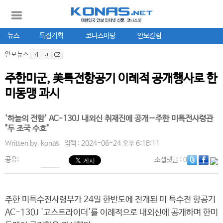
뉴스
특집기획
코나스마당
안보칼럼
안보뉴스
주한미군, 美특전항공기 이례적 공개행사로 한
미동맹 과시
'하늘의 전함' AC-130J 내외신 취재진에 공개…주한 미특전사령관
"두 조국 수호"
Written by.
konas
입력 : 2024-06-24 오후 6:18:11
공유:
소셜댓글
: 0
주한 미특수전사령부가 24일 한반도에 전개된 미 특수전 항공기
AC-130J '고스트라이더'를 이례적으로 내외신에 공개하며 한미