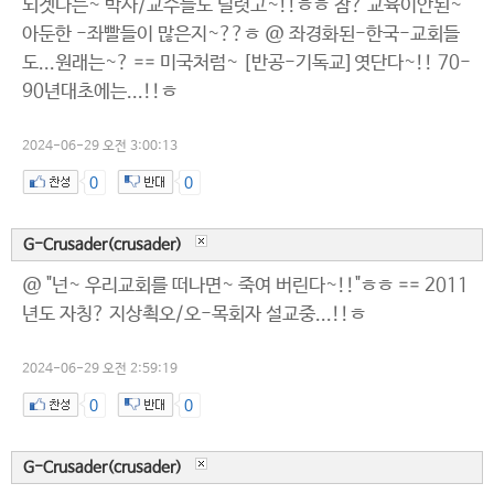
되겟다는~ 박사/교수들도 널렷고~!!ㅎㅎ 참? 교육이안된~
아둔한 -좌빨들이 많은지~??ㅎ @ 좌경화된-한국-교회들
도...원래는~? == 미국처럼~ [반공-기독교]엿단다~!! 70-
90년대초에는...!!ㅎ
2024-06-29 오전 3:00:13
0
0
G-Crusader(crusader)
@ "넌~ 우리교회를 떠나면~ 죽여 버린다~!!"ㅎㅎ == 2011
년도 자칭? 지상쵝오/오-목회자 설교중...!!ㅎ
2024-06-29 오전 2:59:19
0
0
G-Crusader(crusader)