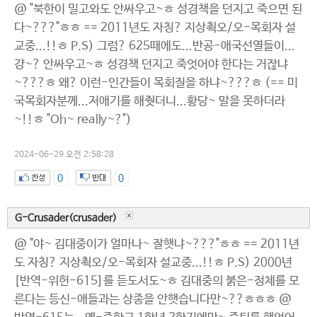
@ "북한이 밀고와도 안싸우고~ㅎ 성경책을 던지고 죽으면 된
다~???"ㅎㅎ == 2011년도 자칭? 지상쵝오/오-목회자 설
교중...!!ㅎ P.S) 그럼? 625때에도...반공-애국선열들이...
걍~? 안싸우고~ㅎ 성경책 던지고 죽엇어야 한다는 거잖냐
~???ㅎ 왜? 이런-인간들이 목회질을 하냐~???ㅎ (== 미
국목회자분께...저애기를 해줫더니...황당~ 말을 못하더라
~!!ㅎ "Oh~ really~?")
2024-06-29 오전 2:58:28
0
0
G-Crusader(crusader)
@ "야~ 김대중이가 얼마나~ 잘햇냐~???"ㅎㅎ == 2011년
도 자칭? 지상쵝오/오-목회자 설교중...!!ㅎ P.S) 2000년
[반역-위헌-615]를 듣도서도~ㅎ 김대중의 붉은-정체를 모
른다는 등신-애들과는 상종을 안햇습니다만~??ㅎㅎㅎ @