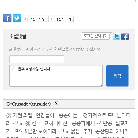
소셜댓글
원하는 계정으로 로그인 후 댓글을 작성하여 주십시요.
입력
G-Crusader(crusader)
@ 저런 좌빨-인간들이...중공에는... 정기적으로 드나든다더
라~!!ㅎ @ 한국-교회내에선...공중파에서~? 반공-설교자
가...딱? 5분만 보이더라~!!ㅎ 붉은-주체-공산당과 하나가