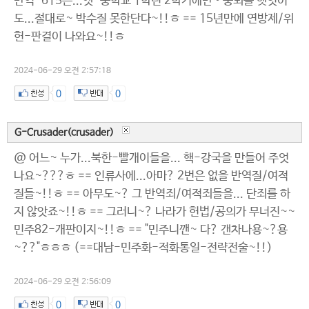
반역-615는...옛-중학교 1학년 2학기에만~ 중퇴를 햇엇어
도...절대로~ 박수질 못한단다~!!ㅎ == 15년만에 연방제/위
헌-판결이 나와요~!!ㅎ
2024-06-29 오전 2:57:18
0
0
G-Crusader(crusader)
@ 어느~ 누가...북한-빨개이들을... 핵-강국을 만들어 주엇
나요~???ㅎ == 인류사에...아마? 2번은 없을 반역질/여적
질들~!!ㅎ == 아무도~? 그 반역죄/여적죄들을... 단죄를 하
지 않앗죠~!!ㅎ == 그러니~? 나라가 헌법/공의가 무너진~~
민주82-개판이지~!!ㅎ == "민주니깬~ 다? 갠차나용~?용
~??"ㅎㅎㅎ (==대남-민주화-적화통일-전략전술~!!)
2024-06-29 오전 2:56:09
0
0