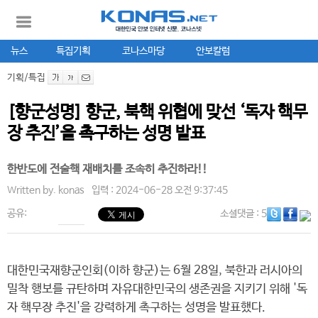
뉴스
특집기획
코나스마당
안보칼럼
기획/특집
[향군성명] 향군, 북핵 위협에 맞선 ‘독자 핵무
장 추진’을 촉구하는 성명 발표
한반도에 전술핵 재배치를 조속히 추진하라!!
Written by.
konas
입력 : 2024-06-28 오전 9:37:45
공유:
소셜댓글
: 5
대한민국재향군인회(이하 향군)는 6월 28일, 북한과 러시아의
밀착 행보를 규탄하며 자유대한민국의 생존권을 지키기 위해 '독
자 핵무장 추진'을 강력하게 촉구하는 성명을 발표했다.