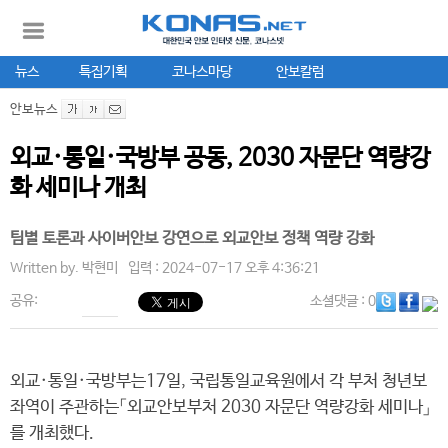
뉴스
특집기획
코나스마당
안보칼럼
안보뉴스
외교·통일·국방부 공동, 2030 자문단 역량강
화 세미나 개최
팀별 토론과 사이버안보 강연으로 외교안보 정책 역량 강화
Written by.
박현미
입력 : 2024-07-17 오후 4:36:21
공유:
소셜댓글
: 0
외교·통일·국방부는17일, 국립통일교육원에서 각 부처 청년보
좌역이 주관하는「외교안보부처 2030 자문단 역량강화 세미나」
를 개최했다.