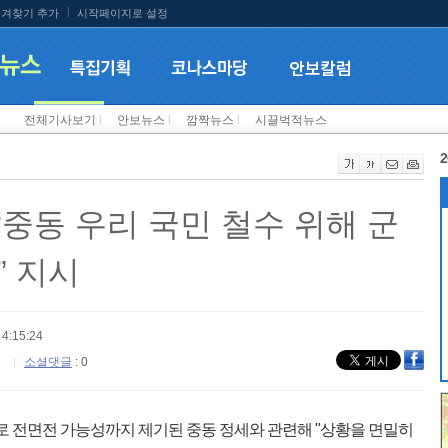
겨찾기 추가
시작페이지로 설정
전체기사보기
l
안보뉴스
l
깜짝뉴스
l
시끌벅적뉴스
2
 “중동 우리 국민 철수 위해 군
” 지시
4:15:24
소셜댓글
: 0
로 전면전 가능성까지 제기된 중동 정세와 관련해 "상황을 면밀히