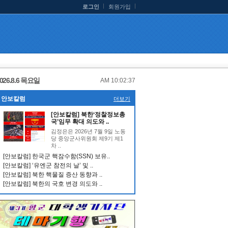
로그인
회원가입
026.8.6 목요일
AM 10:02:38
안보칼럼
더보기
[안보칼럼] 북한‘정찰정보총
국’임무 확대 의도와 ..
김정은은 2026년 7월 9일 노동
당 중앙군사위원회 제9기 제1
차 ..
[안보칼럼] 한국군 핵잠수함(SSN) 보유..
[안보칼럼] ‘유엔군 참전의 날’ 및 ..
[안보칼럼] 북한 핵물질 증산 동향과 ..
[안보칼럼] 북한의 국호 변경 의도와 ..