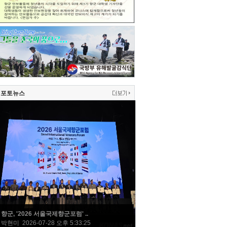
포토뉴스
향군, '2026 서울국제향군포럼' ..
박현미 2026-07-28 오후 5:33:25