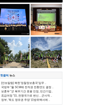
핫클릭
뉴스
[안보칼럼] 북한‘정찰정보총국’임무 ..
국방부 "올 SCM때 전작권 전환연도 결정 ..
보훈부 "군 복무기간 호봉 인정, 민간기업..
北김여정 "日, 전쟁국가로 변신…군사적 ..
정부, '독도 영유권 주장' 日방위백서에 ..