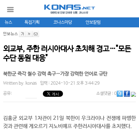
뉴스
특집기획
코나스마당
안보칼럼
안보뉴스
외교부, 주한 러시아대사 초치해 경고…"모든
수단 동원 대응"
북한군 즉각 철수 강력 촉구…가장 강력한 언어로 규탄
Written by.
konas
입력 : 2024-10-21 오후 3:44:29
공유:
소셜댓글
: 0
김홍균 외교부 1차관이 21일 북한이 우크라이나 전쟁에 파병한
것과 관련해 게오르기 지노비예프 주한러시아대사를 초치했다.