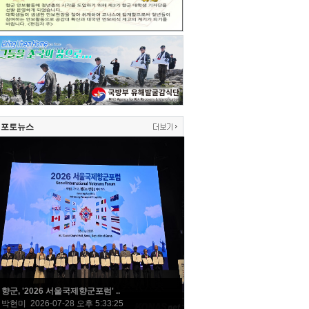
포토뉴스
향군, '2026 서울국제향군포럼' ..
박현미 2026-07-28 오후 5:33:25