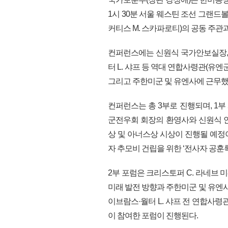
1시 30분 서울 웨스틴 조선 그랜
커티스 M. 스카파로티)의 공동 주
컨퍼런스에는 신원식 국가안보실장, 
터 L. 샤프 등 역대 연합사령관(유엔군
그리고 주한미군 및 유엔사에 근무했던
컨퍼런스는 총 3부로 진행되며, 1
군전우회 회장의 환영사와 신원식 
상 및 아너스상 시상이 진행될 예정
자 추모비 건립을 위한 ‘전사자 공훈
2부 포럼은 크리스토퍼 C. 라네브 
미래 발전 방향과 주한미군 및 유엔사 
이브람스·월터 L. 샤프 전 연합사
이 참여한 포럼이 진행된다.