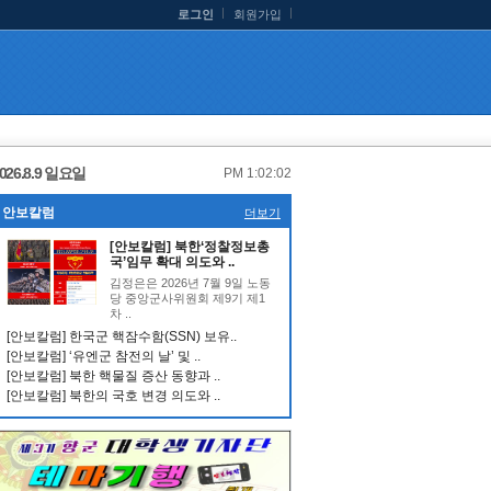
로그인
회원가입
026.8.9 일요일
PM 1:02:03
안보칼럼
더보기
[안보칼럼] 북한‘정찰정보총
국’임무 확대 의도와 ..
김정은은 2026년 7월 9일 노동
당 중앙군사위원회 제9기 제1
차 ..
[안보칼럼] 한국군 핵잠수함(SSN) 보유..
[안보칼럼] ‘유엔군 참전의 날’ 및 ..
[안보칼럼] 북한 핵물질 증산 동향과 ..
[안보칼럼] 북한의 국호 변경 의도와 ..