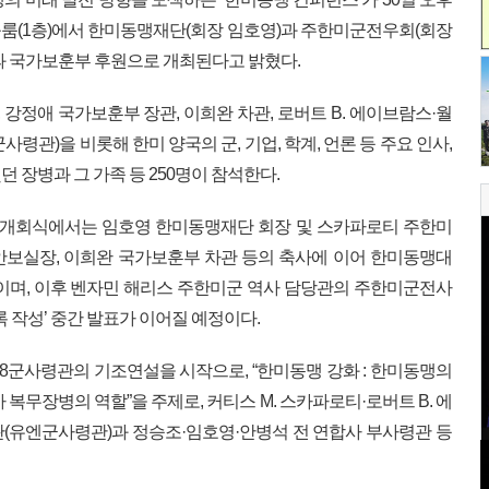
드볼룸(1층)에서 한미동맹재단(회장 임호영)과 주한미군전우회(회장
관과 국가보훈부 후원으로 개최된다고 밝혔다.
강정애 국가보훈부 장관, 이희완 차관, 로버트 B. 에이브람스·월
사령관)을 비롯해 한미 양국의 군, 기업, 학계, 언론 등 주요 인사,
 장병과 그 가족 등 250명이 참석한다.
부 개회식에서는 임호영 한미동맹재단 회장 및 스카파로티 주한미
안보실장, 이희완 국가보훈부 차관 등의 축사에 이어 한미동맹대
이며, 이후 벤자민 해리스 주한미군 역사 담당관의 주한미군전사
록 작성’ 중간 발표가 이어질 예정이다.
미8군사령관의 기조연설을 시작으로, “한미동맹 강화 : 한미동맹의
복무장병의 역할”을 주제로, 커티스 M. 스카파로티·로버트 B. 에
령관(유엔군사령관)과 정승조·임호영·안병석 전 연합사 부사령관 등