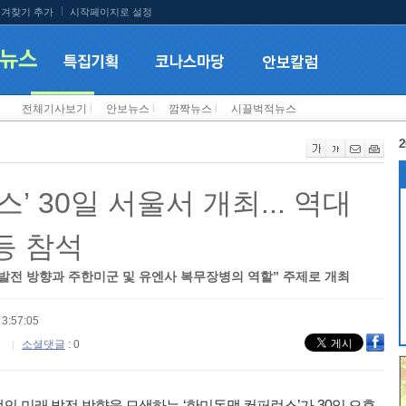
겨찾기 추가
시작페이지로 설정
전체기사보기
l
안보뉴스
l
깜짝뉴스
l
시끌벅적뉴스
2
’ 30일 서울서 개최... 역대
등 참석
 발전 방향과 주한미군 및 유엔사 복무장병의 역할” 주제로 개최
3:57:05
소셜댓글
: 0
의 미래 발전 방향을 모색하는 ‘한미동맹 컨퍼런스’가 30일 오후