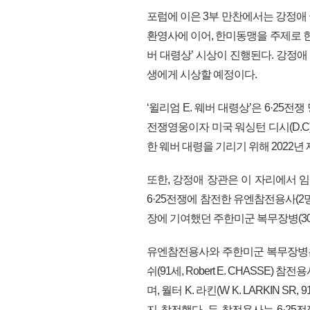
포럼에 이은 3부 만찬에서는 강정애
환영사에 이어, 한미동맹을 주제로 한 에
버 대령상’ 시상이 진행된다. 강정
생에게 시상할 예정이다.
‘윌리엄 E. 웨버 대령상’은 6·25전
전쟁영웅이자 미국 워싱턴 디시(D.C
한 웨버 대령을 기리기 위해 2022년
또한, 강정애 장관은 이 자리에서
6·25전쟁에 참전한 유엔참전용사(
장에 기여했던 주한미군 복무장병(30
유엔참전용사와 주한미군 복무장병은 
쉬(91세, Robert E. CHASSE)
며, 월터 K. 라킨(W K. LARKIN S
지 참전했다. 두 참전용사는 6·2