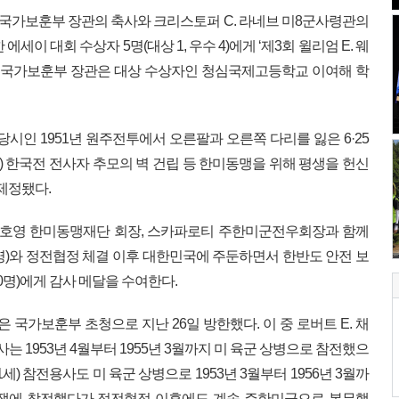
 국가보훈부 장관의 축사와 크리스토퍼 C. 라네브 미8군사령관의
세이 대회 수상자 5명(대상 1, 우수 4)에게 ‘제3회 윌리엄 E. 웨
애 국가보훈부 장관은 대상 수상자인 청심국제고등학교 이여해 학
쟁 당시인 1951년 원주전투에서 오른팔과 오른쪽 다리를 잃은 6·25
) 한국전 전사자 추모의 벽 건립 등 한미동맹을 위해 평생을 헌신
 제정됐다.
 임호영 한미동맹재단 회장, 스카파로티 주한미군전우회장과 함께
2명)와 정전협정 체결 이후 대한민국에 주둔하면서 한반도 안전 보
명)에게 감사 메달을 수여한다.
국가보훈부 초청으로 지난 26일 방한했다. 이 중 로버트 E. 채
 참전용사는 1953년 4월부터 1955년 3월까지 미 육군 상병으로 참전했으
R, 91세) 참전용사도 미 육군 상병으로 1953년 3월부터 1956년 3월까
5전쟁에 참전했다가 정전협정 이후에도 계속 주한미군으로 복무했