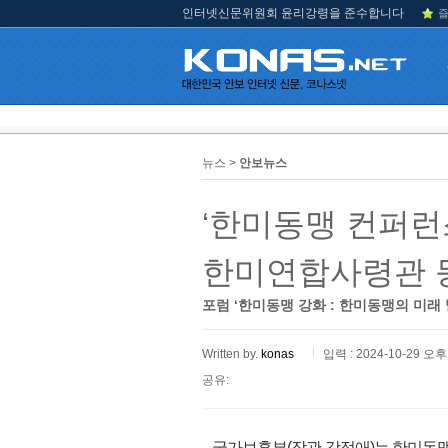
인터넷신문위원회 윤리강령을 준수합니다
즐
뉴스 >
안보뉴스
‘한미동맹 컨퍼런스
한미연합사령관 
포럼 ‘한미동맹 강화 : 한미동맹의 미래
Written by.
konas
입력 : 2024-10-29 오후 
공유:
국가보훈부(장관 강정애)는 한미동맹