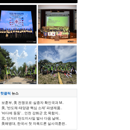
핫클릭
뉴스
보훈부, 美 전쟁포로·실종자 확인국과 M..
美, '반도체·태양광 핵심 소재' 파생제품..
'바다에 둥둥'…인천 강화군 北 목함지..
北, 단거리 탄도미사일 발사 다음 날에..
美해병대, 한국서 첫 자폭드론 실사격훈련..