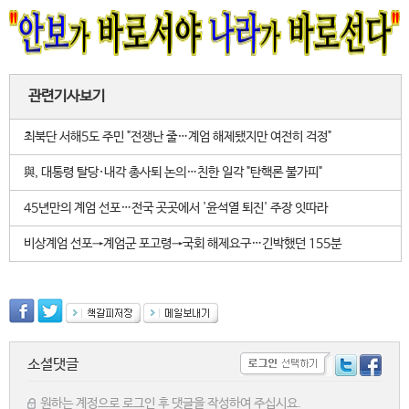
관련기사보기
최북단 서해5도 주민 "전쟁난 줄…계엄 해제됐지만 여전히 걱정"
與, 대통령 탈당·내각 총사퇴 논의…친한 일각 "탄핵론 불가피"
45년만의 계엄 선포…전국 곳곳에서 '윤석열 퇴진' 주장 잇따라
비상계엄 선포→계엄군 포고령→국회 해제요구…긴박했던 155분
소셜댓글
원하는 계정으로 로그인 후 댓글을 작성하여 주십시요.