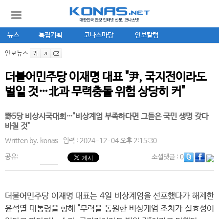
뉴스
특집기획
코나스마당
안보칼럼
안보뉴스
더불어민주당 이재명 대표 "尹, 국지전이라도
벌일 것…北과 무력충돌 위험 상당히 커"
野5당 비상시국대회…"비상계엄 부족하다면 그들은 국민 생명 갖다
바칠 것"
Written by.
konas
입력 : 2024-12-04 오후 2:15:30
공유:
소셜댓글
: 0
더불어민주당 이재명 대표는 4일 비상계엄을 선포했다가 해제한
윤석열 대통령을 향해 "무력을 동원한 비상계엄 조치가 실효성이