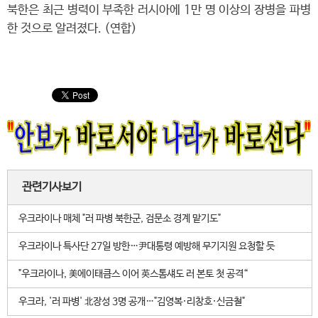
북한은 최근 병력이 부족한 러시아에 1만 명 이상의 장병을 파병
한 것으로 알려졌다. (연합)
관련기사보기
우크라이나 매체 "러 파병 북한군, 검문소 경계 맡기도"
우크라이나 특사단 27일 방한…尹대통령 예방해 무기지원 요청할 듯
"우크라이나, 美에이태큼스 이어 英스톰섀도 러 본토 첫 공격“
우크라, '러 파병' 北장성 3명 공개…"김영복·리창호·신금철"