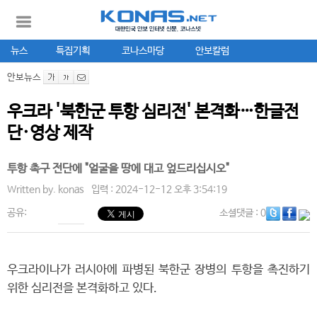
뉴스
특집기획
코나스마당
안보칼럼
안보뉴스
우크라 '북한군 투항 심리전' 본격화…한글전
단·영상 제작
투항 촉구 전단에 "얼굴을 땅에 대고 엎드리십시오"
Written by.
konas
입력 : 2024-12-12 오후 3:54:19
공유:
소셜댓글
: 0
우크라이나가 러시아에 파병된 북한군 장병의 투항을 촉진하기
위한 심리전을 본격화하고 있다.