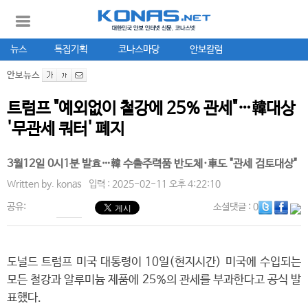
뉴스
특집기획
코나스마당
안보칼럼
안보뉴스
트럼프 "예외없이 철강에 25% 관세"…韓대상
'무관세 쿼터' 폐지
3월12일 0시1분 발효…韓 수출주력품 반도체·車도 "관세 검토대상"
Written by.
konas
입력 : 2025-02-11 오후 4:22:10
공유:
소셜댓글
: 0
도널드 트럼프 미국 대통령이 10일(현지시간) 미국에 수입되는
모든 철강과 알루미늄 제품에 25%의 관세를 부과한다고 공식 발
표했다.