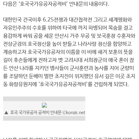
다음은 ‘호국국가유공자공적비’ 안내문의 내용이다.
대한민국 건국이후 6.25전쟁과 대간첩작전 그리고 세계평화와
자유민주주의 수호를 위하여 타국에 까지 파병되어 목숨을 걸고
용감하게 싸워 공을 세운 안산시 거주 무공 및 보국훈장 수훈자와
전상군경의 호국정신을 높이 받들고 나라사랑 정신을 함양하고
계승하고자 호국국가유공자의 이름을 이 비에 새겨 보훈의 뜻을
길이 후손들에게 전하고자 옛 고려시대 서희장군의 애국 혼이 잠
든 안산 나라를 지키던 병사들이 군사훈련과 농사를 지어 군량미
를 조달하던 둔배미 벌판 초지진이 위치했던 유서 깊은 이곳 초지
동 화랑유원지에 ‘호국국가유공자공적비’를 건립하게 되었다.
▲ 호국 국가유공자 공적비 안내문 ⓒkonas.net