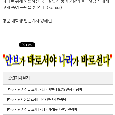
나라를 위해 희생하신 국군장병과 상이군경의 호국영령에 대해
고개 숙여 묵념을 해본다. (konas)
향군 대학생 인턴기자 양혜린
관련기사보기
「참전기념 시설물 소개」 (93) 과천시 6.25 전쟁 기념비
[참전기념시설물 소개] (92) 안산시 현충탑
[참전기념 시설물 소개] (91) 저격능선 전투 전적비