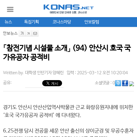
뉴스
특집기획
코나스마당
안보칼럼
안보뉴스
「참전기념 시설물 소개」 (94) 안산시 호국 국
가유공자 공적비
Written by.
대학생 인턴기자 양혜린
입력 : 2025-03-12 오전 10:20:04
공유:
소셜댓글
: 0
경기도 안산시 안산산업역사박물관 근교 화랑유원지내에 위치한
‘호국 국가유공자 공적비’ 에 다녀왔다.
6.25전쟁 당시 전공을 세운 안산 출신의 상이군경 및 무공수훈자