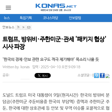
뉴스
특집기획
코나스마당
안보칼럼
안보뉴스
트럼프, 방위비·주한미군·관세 '패키지 협상'
시사 파장
'한국의 경제·안보 관련 요구도 적극 제기해야' 목소리 나올 듯
Written by.
konas
입력 : 2025-04-10 오전 9:09:18
공유:
소셜댓글
: 0
도널드 트럼프 미국 대통령이 9일(현지시간) 한국의 방위비 분
담금(주한미군 주둔비용중 한국의 부담액) 증액과 주한미군 주
둔, 한국에 대한 상호관세 등 안보 및 무역 이슈를 포괄적으로 협