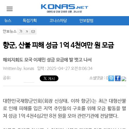
뉴스
특집기획
코나스마당
안보칼럼
안보뉴스
향군, 산불 피해 성금 1억 4천여만 원 모금
해외지회도 모국 이재민 성금 모금에 발 벗고 나서
Written by.
konas
입력 : 2025-04-27 오전 8:06:34
공유:
소셜댓글
: 0
대한민국재향군인회(회장 신상태, 이하 향군)는 최근 대형산불
로 인해 피해를 입은 지역 주민들의 구호를 위해 모금 활동을 펼
쳐 성금 1억 4천4십2만 8천 원을 모아 관련기관에 전달했다.