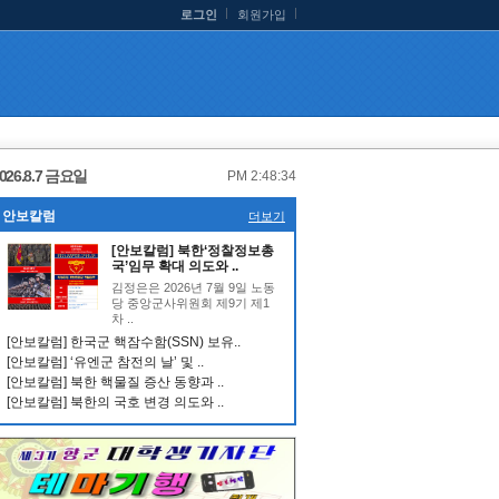
로그인
회원가입
026.8.7 금요일
PM 2:48:35
안보칼럼
더보기
[안보칼럼] 북한‘정찰정보총
국’임무 확대 의도와 ..
김정은은 2026년 7월 9일 노동
당 중앙군사위원회 제9기 제1
차 ..
[안보칼럼] 한국군 핵잠수함(SSN) 보유..
[안보칼럼] ‘유엔군 참전의 날’ 및 ..
[안보칼럼] 북한 핵물질 증산 동향과 ..
[안보칼럼] 북한의 국호 변경 의도와 ..