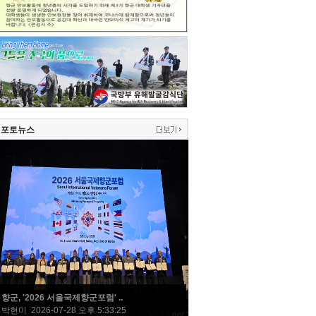
포토뉴스
향군, '2026 서울국제향군포럼' ..
박현미 2026-07-28 오후 5:33:25