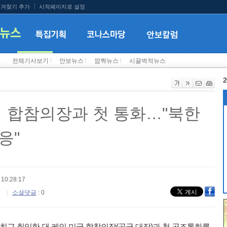
겨찾기 추가
시작페이지로 설정
전체기사보기
l
안보뉴스
l
깜짝뉴스
l
시끌벅적뉴스
2
미 합참의장과 첫 통화…"북한
응"
10:28:17
소셜댓글
: 0
 최근 취임한 댄 케인 미국 합참의장(공군 대장)과 첫 공조통화를