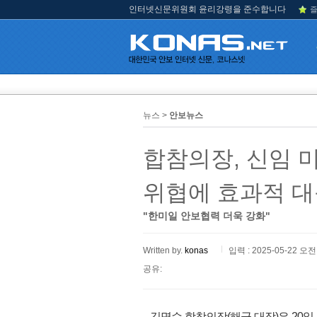
인터넷신문위원회 윤리강령을 준수합니다
즐
뉴스 >
안보뉴스
합참의장, 신임 
위협에 효과적 대
"한미일 안보협력 더욱 강화"
Written by.
konas
입력 : 2025-05-22 오전 
공유:
김명수 합참의장(해군 대장)은 20일