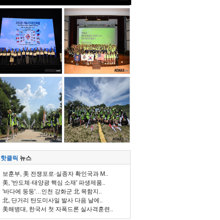
핫클릭
뉴스
보훈부, 美 전쟁포로·실종자 확인국과 M..
美, '반도체·태양광 핵심 소재' 파생제품..
'바다에 둥둥'…인천 강화군 北 목함지..
北, 단거리 탄도미사일 발사 다음 날에..
美해병대, 한국서 첫 자폭드론 실사격훈련..