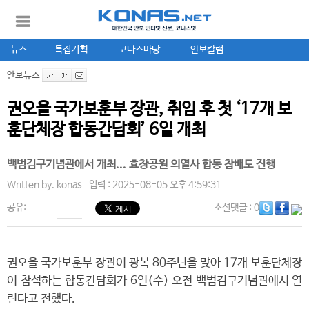
뉴스
특집기획
코나스마당
안보칼럼
안보뉴스
권오을 국가보훈부 장관, 취임 후 첫 ‘17개 보
훈단체장 합동간담회’ 6일 개최
백범김구기념관에서 개최... 효창공원 의열사 합동 참배도 진행
Written by.
konas
입력 : 2025-08-05 오후 4:59:31
공유:
소셜댓글
: 0
권오을 국가보훈부 장관이 광복 80주년을 맞아 17개 보훈단체장
이 참석하는 합동간담회가 6일(수) 오전 백범김구기념관에서 열
린다고 전했다.