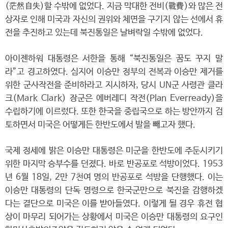
(茫然自失)할 수밖에 없었다. 지금 막대한 전비(戰費)와 많은 전
상자로 인해 미국과 자신의 권위와 체면을 구기지 않는 선에서 휴
전을 추진하고 있는데 북진통일은 날벼락일 수밖에 없었다.
아이젠하워 대통령은 서한을 통해 “북진통일은 꿈도 꾸지 말
라”고 경고하였다. 심지어 이승만 정부의 전복과 이승만 제거를
위한 군사작전을 준비하라고 지시하자, 당시 UN군 사령관 클라
크(Mark Clark) 장군은 에버레디 작전(Plan Everready)을
수립하기에 이르렀다. 또한 한국을 중립국으로 하는 방안까지 검
토하면서 미국은 어떻게든 한반도에서 발을 빼고자 했다.
국제 정세에 밝은 이승만 대통령은 미군을 한반도에 주둔시키기
위한 마지막 승부수를 던졌다. 바로 반공포로 석방이었다. 1953
년 6월 18일, 2만 7천여 명의 반공포로 석방을 단행했다. 이는
이승만 대통령의 단독 명령으로 한국군만으로 북진을 감행하겠
다는 결단으로 미국은 이를 받아들였다. 이렇게 될 경우 휴전 협
상이 마무리 되어가는 상황에서 미국은 이승만 대통령의 요구인