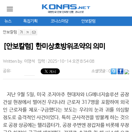
뉴스
특집기획
코나스마당
안보칼럼
안보칼럼
[안보칼럼] 한미상호방위조약의 의미
Written by.
이영석
입력 : 2025-10-14 오전 8:54:08
공유:
소셜댓글
: 0
지난 9월 5일, 미국 조지아주 현대차와 LG에너지솔루션 공장
건설 현장에서 벌어진 우리나라 근로자 317명을 포함하여 외국
인 근로자를 체포·구금했다는 보도는 우리의 눈과 귀를 의심할
정도로 충격적인 사건이었다. 특히 군사작전을 방불케 하는 것으
로 공장 상공에는 헬리콥터가, 공장 주변엔 장갑차를 비롯해 무장