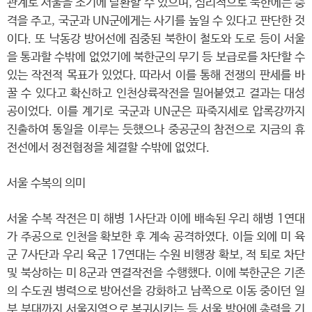
관계로 서울을 조기에 탈환할 수 있으며, 심리적으로 북한에는 충
격을 주고, 국군과 UN군에게는 사기를 높일 수 있다고 판단한 것
이다. 또 낙동강 방어선에 집중된 북한이 철도와 도로 등이 서울
을 통과할 수밖에 없었기에 북한군의 무기 등 보급로를 차단할 수
있는 작전적 목표가 있었다. 따라서 이를 통해 전쟁의 판세를 바
꿀 수 있다고 확신하고 인천상륙작전을 밀어붙였고 결과는 대성
공이었다. 이를 계기로 국군과 UN군은 파죽지세로 압록강까지
진출하여 통일을 이루는 듯했으나 중공군의 참전으로 지금의 휴
전선에서 정전협정을 체결할 수밖에 없었다.
서울 수복의 의미
서울 수복 작전은 미 해병 1사단과 이에 배속된 우리 해병 1연대
가 주공으로 인천을 확보한 후 계속 공격하였다. 이들 외에 미 육
군 7사단과 우리 육군 17연대는 수원 비행장 확보, 적 퇴로 차단
및 북상하는 미 8군과 연결작전을 수행했다. 이에 북한군은 기존
의 수도권 병력으로 방어선을 강화하고 남쪽으로 이동 중이던 일
부 부대까지 서울지역으로 복귀시키는 등 서울 방어에 총력을 기