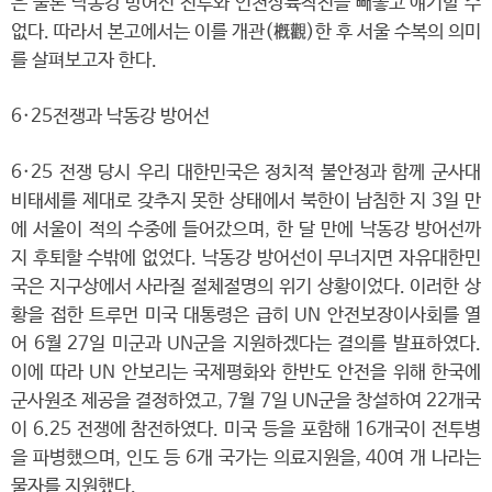
은 물론 낙동강 방어선 전투와 인천상륙작전을 빼놓고 얘기할 수
없다. 따라서 본고에서는 이를 개관(槪觀)한 후 서울 수복의 의미
를 살펴보고자 한다.
6·25전쟁과 낙동강 방어선
6·25 전쟁 당시 우리 대한민국은 정치적 불안정과 함께 군사대
비태세를 제대로 갖추지 못한 상태에서 북한이 남침한 지 3일 만
에 서울이 적의 수중에 들어갔으며, 한 달 만에 낙동강 방어선까
지 후퇴할 수밖에 없었다. 낙동강 방어선이 무너지면 자유대한민
국은 지구상에서 사라질 절체절명의 위기 상황이었다. 이러한 상
황을 접한 트루먼 미국 대통령은 급히 UN 안전보장이사회를 열
어 6월 27일 미군과 UN군을 지원하겠다는 결의를 발표하였다.
이에 따라 UN 안보리는 국제평화와 한반도 안전을 위해 한국에
군사원조 제공을 결정하였고, 7월 7일 UN군을 창설하여 22개국
이 6.25 전쟁에 참전하였다. 미국 등을 포함해 16개국이 전투병
을 파병했으며, 인도 등 6개 국가는 의료지원을, 40여 개 나라는
물자를 지원했다.