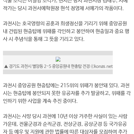
석물 조각은 이일영 조각가, 헌시는 당시 과천시장 김태수, 서예
작가는 당시 과천서예학원장 현석 정영채 서예가의 작품이다.
과천시는 호국영령의 공훈과 희생정신을 기리기 위해 중앙공원
내 건립된 현충탑에 위패를 각인하고 봉안하여 현충일과 중요 행
사 시 추념식을 통해 그 뜻을 기리고 있다.
▲ 경기도 과천시 별양동 2-5 중앙공원내 현충탑 전경 ⓒkonas.net
과천시 중앙공원 현충탑에는 215위의 위패가 봉안돼 있다. 과천
시는 현충탑에 봉안되지 못한 유공자를 추가 발굴하고, 위패를 각
인하기 위한 사업을 계속 추진 중이다.
과천시는 사망 당시 과천에 10년 이상 거주한 사실이 있는 사람
가운데, 전몰군경과 순직군경, 전상군경, 공상군경 등 국가유공
자 등 예우 및 지원에 관한 법률에 따른 대상자를 모집하여 추가