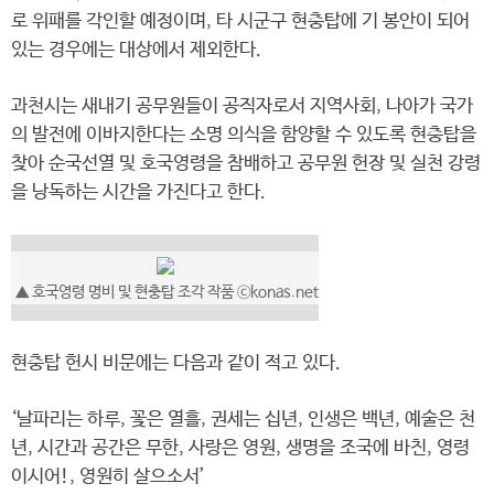
로 위패를 각인할 예정이며, 타 시군구 현충탑에 기 봉안이 되어
있는 경우에는 대상에서 제외한다.
과천시는 새내기 공무원들이 공직자로서 지역사회, 나아가 국가
의 발전에 이바지한다는 소명 의식을 함양할 수 있도록 현충탑을
찾아 순국선열 및 호국영령을 참배하고 공무원 헌장 및 실천 강령
을 낭독하는 시간을 가진다고 한다.
▲ 호국영령 명비 및 현충탑 조각 작품 ⓒkonas.net
현충탑 헌시 비문에는 다음과 같이 적고 있다.
‘날파리는 하루, 꽃은 열흘, 권세는 십년, 인생은 백년, 예술은 천
년, 시간과 공간은 무한, 사랑은 영원, 생명을 조국에 바친, 영령
이시어!, 영원히 살으소서’