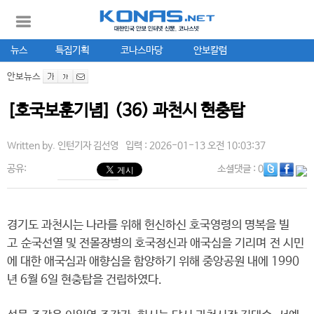
뉴스
특집기획
코나스마당
안보칼럼
안보뉴스
[호국보훈기념] (36) 과천시 현충탑
Written by.
인턴기자 김선영
입력 : 2026-01-13 오전 10:03:37
공유:
소셜댓글
: 0
경기도 과천시는 나라를 위해 헌신하신 호국영령의 명복을 빌
고 순국선열 및 전몰장병의 호국정신과 애국심을 기리며 전 시민
에 대한 애국심과 애향심을 함양하기 위해 중앙공원 내에 1990
년 6월 6일 현충탑을 건립하였다.