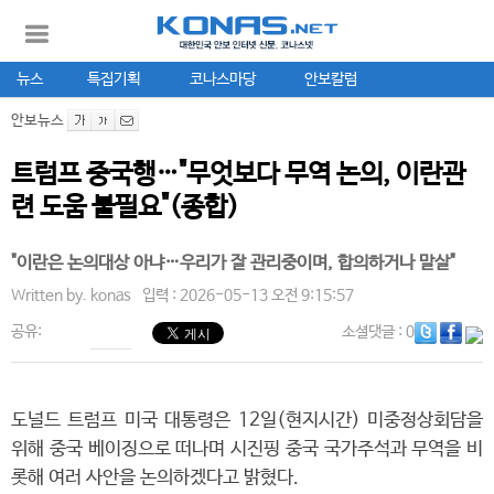
뉴스
특집기획
코나스마당
안보칼럼
안보뉴스
트럼프 중국행…"무엇보다 무역 논의, 이란관
련 도움 불필요"(종합)
"이란은 논의대상 아냐…우리가 잘 관리중이며, 합의하거나 말살"
Written by.
konas
입력 : 2026-05-13 오전 9:15:57
공유:
소셜댓글
: 0
도널드 트럼프 미국 대통령은 12일(현지시간) 미중정상회담을
위해 중국 베이징으로 떠나며 시진핑 중국 국가주석과 무역을 비
롯해 여러 사안을 논의하겠다고 밝혔다.