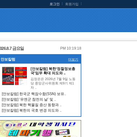
로그인
회원가입
026.8.7 금요일
PM 10:19:18
안보칼럼
더보기
[안보칼럼] 북한‘정찰정보총
국’임무 확대 의도와 ..
김정은은 2026년 7월 9일 노동
당 중앙군사위원회 제9기 제1
차 ..
[안보칼럼] 한국군 핵잠수함(SSN) 보유..
[안보칼럼] ‘유엔군 참전의 날’ 및 ..
[안보칼럼] 북한 핵물질 증산 동향과 ..
[안보칼럼] 북한의 국호 변경 의도와 ..