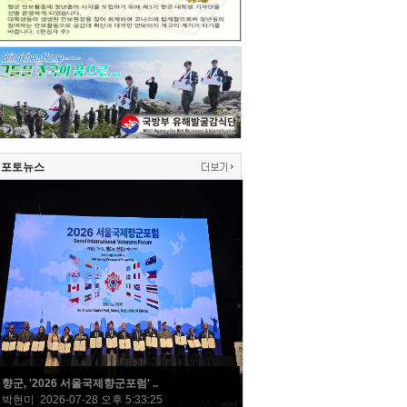
포토뉴스
향군, '2026 서울국제향군포럼' ..
박현미 2026-07-28 오후 5:33:25