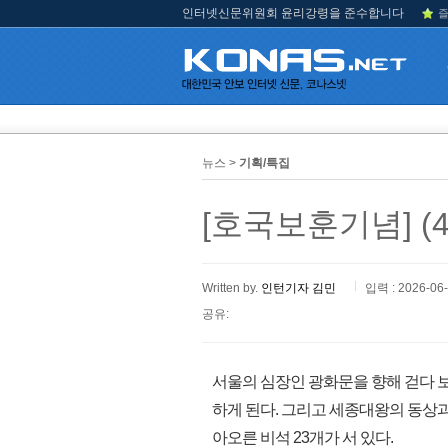
인터넷신문위원회 윤리강령을 준수합니다
즐
뉴스 >
기획/특집
[호국보훈기념] (
Written by.
인턴기자 김민
입력 : 2026-06
공유:
서울의 심장인 광화문을 향해 걷다 
하게 된다. 그리고 세종대왕의 동상과
아오른 비석 23개가 서 있다.