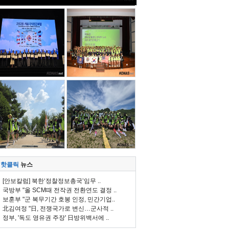
핫클릭
뉴스
[안보칼럼] 북한‘정찰정보총국’임무 ..
국방부 "올 SCM때 전작권 전환연도 결정 ..
보훈부 "군 복무기간 호봉 인정, 민간기업..
北김여정 "日, 전쟁국가로 변신…군사적 ..
정부, '독도 영유권 주장' 日방위백서에 ..