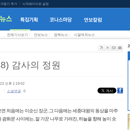
겨찾기 추가
시작페이지로 설정
전체기사보기
l
안보뉴스
l
깜짝뉴스
l
시끌벅적뉴스
2
48) 감사의 정원
-23 오후 1:19:02
소셜댓글
: 0
보면 처음에는 이순신 장군, 그 다음에는 세종대왕의 동상을 마주
 광화문 사이에는, 잘 가꾼 나무로 가려진, 하늘을 향해 높이 솟