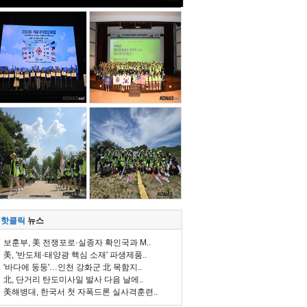
핫클릭
뉴스
보훈부, 美 전쟁포로·실종자 확인국과 M..
美, '반도체·태양광 핵심 소재' 파생제품..
'바다에 둥둥'…인천 강화군 北 목함지..
北, 단거리 탄도미사일 발사 다음 날에..
美해병대, 한국서 첫 자폭드론 실사격훈련..