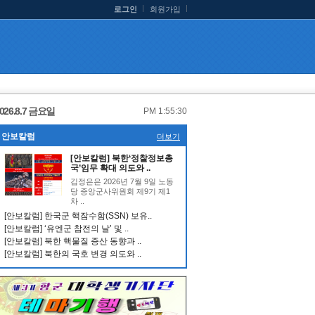
로그인
회원가입
026.8.7 금요일
PM 1:55:31
안보칼럼
더보기
[안보칼럼] 북한‘정찰정보총
국’임무 확대 의도와 ..
김정은은 2026년 7월 9일 노동
당 중앙군사위원회 제9기 제1
차 ..
[안보칼럼] 한국군 핵잠수함(SSN) 보유..
[안보칼럼] ‘유엔군 참전의 날’ 및 ..
[안보칼럼] 북한 핵물질 증산 동향과 ..
[안보칼럼] 북한의 국호 변경 의도와 ..