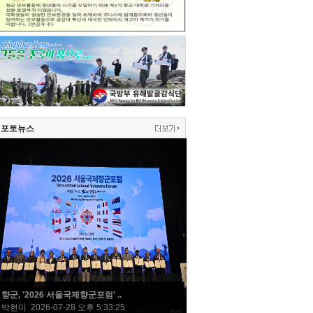
포토뉴스
향군, '2026 서울국제향군포럼' ..
박현미 2026-07-28 오후 5:33:25