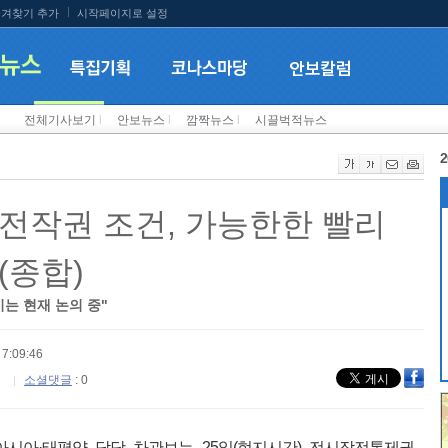
겨찾기 추가
시작페이지로 설정
전체기사보기
l
안보뉴스
l
깜짝뉴스
l
시끌벅적뉴스
2
전작권 조건, 가능한한 빨리
(종합)
는 현재 논의 중"
7:09:46
소셜댓글
: 0
시아·태평양 담당 차관보는 25일(현지시간) 전시작전통제권