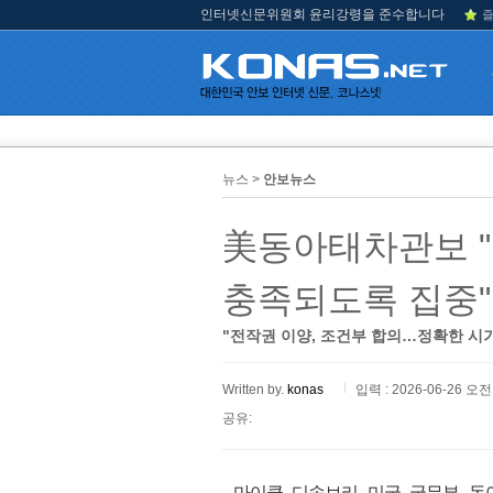
인터넷신문위원회 윤리강령을 준수합니다
즐
뉴스 >
안보뉴스
美동아태차관보 "
충족되도록 집중"
"전작권 이양, 조건부 합의…정확한 시기
Written by.
konas
입력 : 2026-06-26 오전 
공유:
마이클 디솜브리 미국 국무부 동아