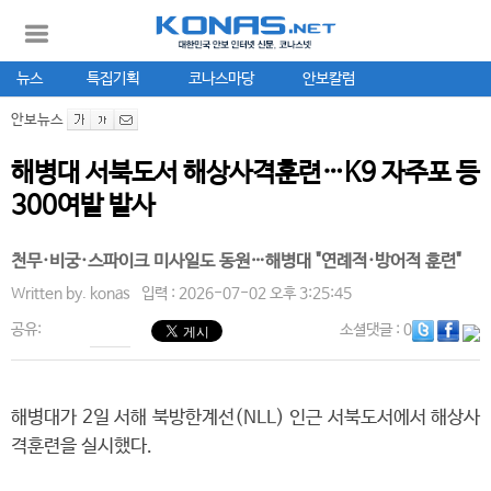
뉴스
특집기획
코나스마당
안보칼럼
안보뉴스
해병대 서북도서 해상사격훈련…K9 자주포 등
300여발 발사
천무·비궁·스파이크 미사일도 동원…해병대 "연례적·방어적 훈련"
Written by.
konas
입력 : 2026-07-02 오후 3:25:45
공유:
소셜댓글
: 0
해병대가 2일 서해 북방한계선(NLL) 인근 서북도서에서 해상사
격훈련을 실시했다.