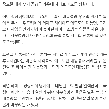
중요한 대체 무기 공급국 가운데 하나로 떠오른 상황이다.
이번 정상회의에서는 그동안 트럼프 대통령과 우호적 관계를 쌓
아온 주최국 튀르키예의 레제프 타이이프 에르도안 대통령, 그리
고 대서양 양안의 긴장이 높아질 때마다 소방수 역할을 해온 뤼터
나토 사무총장이 대서양 동맹의 균열 봉합 시도의 선봉에 설 것으
로 관측된다.
트럼프 대통령은 철권 통치를 휘두르며 튀르키예의 민주주의를
후퇴시킨다는 비판적 시각 아래 에르도안 대통령과 거리를 둬 온
전임 조 바이든 전 대통령과는 달리 에르도안 대통령과 밀착하고
있다.
작년 헤이그 정상회의 당시에도 네덜란드의 빌럼 알렉산더르 국
왕이 네덜란드 총리 출신의 뤼터 사무총장과 호흡을 맞춰 트럼프
대통령을 극진히 환대했고, 행사는 당초 우려했던 분열 없이 순조
롭게 마무리된 바 있다.