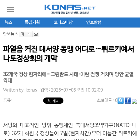
뉴스
특집기획
코나스마당
안보칼럼
안보뉴스
파열음 커진 대서양 동맹 어디로…튀르키예서
나토정상회의 개막
32개국 정상 한자리에…그린란드 사태·이란 전쟁 거치며 양안 균열
확대
Written by.
konas
입력 : 2026-07-06 오전 10:02:09
공유:
소셜댓글
: 0
서방의 대표적인 방위 동맹체인 북대서양조약기구(NATO·나
토) 32개 회원국 정상들이 7일(현지시간)부터 이틀간 튀르키예