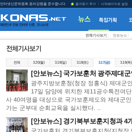
인터넷신문위원회 윤리강령을 준수합니다
즐겨찾기 추가
시작페이지로 설정
전체기사보기
l
안보뉴스
l
전체
3.20(월)
3.19(일)
3.18(토)
3.17(금)
3.16(목)
[안보뉴스] 국가보훈처 광주제대군인지
광주지방보훈청(청장 정홍식) 제대군
17일 담양에 위치한 제11공수특전여단
사 40여명을 대상으로 국가보훈제도와 제대군
가는 군부대 순회교육을 실시했다. ..
[안보뉴스] 경기북부보훈지청과 4개 
국가보훈처 경기북부보훈지청(지청장 