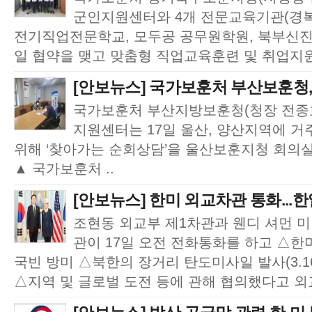
군인지원센터와 4개 전문교육기관(경
전기직업전문학교, 모두공 공무원학원, 북부신진
일 협약을 맺고 맞춤형 직업교육훈련 및 취업지원
[안보뉴스] 국가보훈처 부산보훈청,
국가보훈처 부산지방보훈청(청장 전종
지원센터는 17일 울산, 양산지역에 
위해 ‘찾아가는 순회상담’을 울산보훈지청 회의
▲ 국가보훈처 ..
[안보뉴스] 한미 외교차관 통화...한
조현동 외교부 제1차관과 웬디 셔먼 미
관이 17일 오전 전화통화를 하고 △한
국빈 방미 △북한의 장거리 탄도미사일 발사(3.1
△지역 및 글로벌 도전 등에 관해 협의했다고 외교