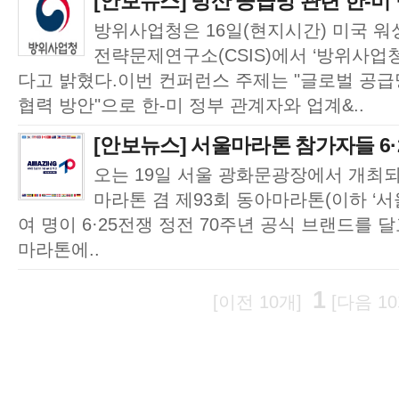
[안보뉴스] 방산 공급망 관련 한-미
방위사업청은 16일(현지시간) 미국 워싱
전략문제연구소(CSIS)에서 ‘방위사업청
다고 밝혔다.이번 컨퍼런스 주제는 "글로벌 공급
협력 방안"으로 한-미 정부 관계자와 업계&..
[안보뉴스] 서울마라톤 참가자들 6·2
오는 19일 서울 광화문광장에서 개최되는
마라톤 겸 제93회 동아마라톤(이하 ‘서
여 명이 6·25전쟁 정전 70주년 공식 브랜드를 
마라톤에..
1
[이전 10개]
[다음 10