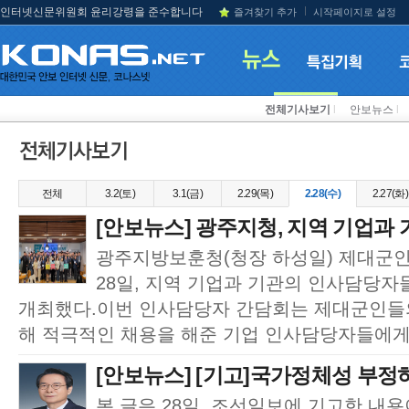
인터넷신문위원회 윤리강령을 준수합니다
즐겨찾기 추가
시작페이지로 설정
전체기사보기
l
안보뉴스
l
전체
3.2(토)
3.1(금)
2.29(목)
2.28(수)
2.27(화)
[안보뉴스] 광주지청, 지역 기업과 
광주지방보훈청(청장 하성일) 제대군
28일, 지역 기업과 기관의 인사담당
개최했다.이번 인사담당자 간담회는 제대군인들
해 적극적인 채용을 해준 기업 인사담당자들에게는
[안보뉴스] [기고]국가정체성 부정
본 글은 28일, 조선일보에 기고한 내