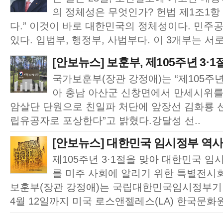
의 정체성은 무엇인가? 헌법 제1조1
다.” 이것이 바로 대한민국의 정체성이다. 민주
있다. 입법부, 행정부, 사법부다. 이 3개부는 서로 
[안보뉴스] 보훈부, 제105주년 3·1절
국가보훈부(장관 강정애)는 “제105주년
아 충남 아산군 신창면에서 만세시위를 
암살단 단원으로 친일파 처단에 앞장선 김화룡 선생
립유공자로 포상한다”고 밝혔다.강달성 선..
[안보뉴스] 대한민국 임시정부 역사,
제105주년 3·1절을 맞아 대한민국 임
를 미주 사회에 알리기 위한 특별전시
보훈부(장관 강정애)는 국립대한민국임시정부기념
4월 12일까지 미국 로스앤젤레스(LA) 한국문화원에