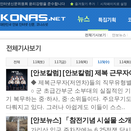
인터넷신문위원회 윤리강령을 준수합니다
즐겨찾기 추가
시작페이지로 설정
전체기사보기
l
안보뉴스
l
전체
1.18(토)
1.17(금)
1.16(목)
1.15(수)
1.14(화)
[안보칼럼] [안보칼럼] 제복 근무자
◆ 제복근무자(저연차)들의 직무유형별
○ 군 초급간부군 소부대의 실질적인 
기 복무하는 중·하사, 중·소위들이다. 주요무기
다뤄지고 있다. 그러나 아쉽게도 이들이 스스..
[안보뉴스] 「참전기념 시설물 소개」 (
가리산 입구 주차장에는 6.25전쟁 당