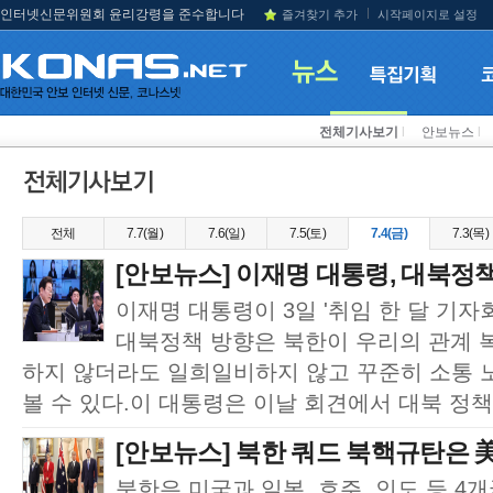
인터넷신문위원회 윤리강령을 준수합니다
즐겨찾기 추가
시작페이지로 설정
전체기사보기
l
안보뉴스
l
전체
7.7(월)
7.6(일)
7.5(토)
7.4(금)
7.3(목)
[안보뉴스] 이재명 대통령, 대북정책 방
이재명 대통령이 3일 '취임 한 달 기자
대북정책 방향은 북한이 우리의 관계 
하지 않더라도 일희일비하지 않고 꾸준히 소통
볼 수 있다.이 대통령은 이날 회견에서 대북 정책에
[안보뉴스] 북한 쿼드 북핵규탄은 美
북한은 미국과 일본, 호주, 인도 등 4