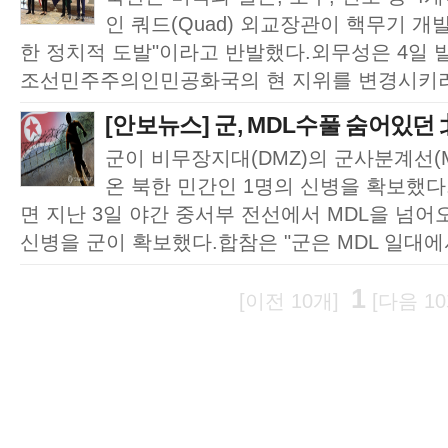
인 쿼드(Quad) 외교장관이 핵무기 개
한 정치적 도발"이라고 반발했다.외무성은 4일 
조선민주주의인민공화국의 현 지위를 변경시키려
[안보뉴스] 군, MDL수풀 숨어있던 
군이 비무장지대(DMZ)의 군사분계선(M
온 북한 민간인 1명의 신병을 확보했다
면 지난 3일 야간 중서부 전선에서 MDL을 넘어
신병을 군이 확보했다.합참은 "군은 MDL 일대에서
1
[이전 10개]
[다음 10