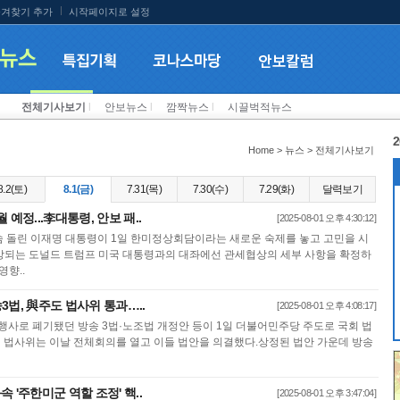
겨찾기 추가
시작페이지로 설정
전체기사보기
l
안보뉴스
l
깜짝뉴스
l
시끌벅적뉴스
2
Home > 뉴스 > 전체기사보기
8.2(토)
8.1(금)
7.31(목)
7.30(수)
7.29(화)
달력보기
예정...李대통령, 안보 패..
[2025-08-01 오후 4:30:12]
 돌린 이재명 대통령이 1일 한미정상회담이라는 새로운 숙제를 놓고 고민을 시
예상되는 도널드 트럼프 미국 대통령과의 대좌에선 관세협상의 세부 사항을 확정하
영향..
3법, 與주도 법사위 통과…..
[2025-08-01 오후 4:08:17]
행사로 폐기됐던 방송 3법·노조법 개정안 등이 1일 더불어민주당 주도로 국회 법
법사위는 이날 전체회의를 열고 이들 법안을 의결했다.상정된 법안 가운데 방송
 '주한미군 역할 조정' 핵..
[2025-08-01 오후 3:47:04]