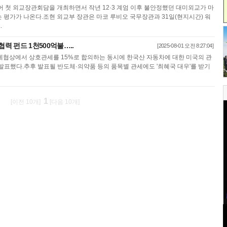
어 첫 외교장관회담을 개최하면서 작년 12·3 계엄 이후 불안정했던 대미외교가 마
 평가가 나온다.조현 외교부 장관은 마코 루비오 국무장관과 31일(현지시간) 워
.
협력 펀드 1천500억불…..
[2025-08-01 오전 8:27:04]
세협상에서 상호관세를 15%로 합의하는 동시에 한국산 자동차에 대한 미국의 관
발표했다.추후 발표될 반도체·의약품 등의 품목별 관세에도 '최혜국 대우'를 받기
1
[이전 10개]
[다음 10개]