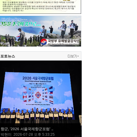
포토뉴스
향군, '2026 서울국제향군포럼' ..
박현미 2026-07-28 오후 5:33:25