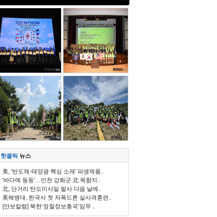
핫클릭
뉴스
美, '반도체·태양광 핵심 소재' 파생제품..
'바다에 둥둥'…인천 강화군 北 목함지..
北, 단거리 탄도미사일 발사 다음 날에..
美해병대, 한국서 첫 자폭드론 실사격훈련..
[안보칼럼] 북한‘정찰정보총국’임무 ..