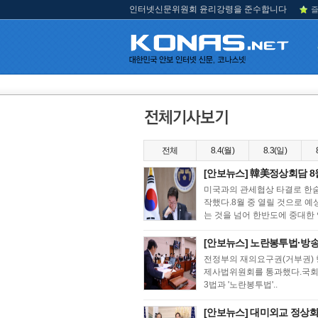
인터넷신문위원회 윤리강령을 준수합니다
즐
전체
8.4(월)
8.3(일)
[안보뉴스] 韓美정상회담 8월 
미국과의 관세협상 타결로 한숨
작했다.8월 중 열릴 것으로 
는 것을 넘어 한반도에 중대한 
[안보뉴스] 노란봉투법·방송
전정부의 재의요구권(거부권) 
제사법위원회를 통과했다.국회 
3법과 '노란봉투법'..
[안보뉴스] 대미외교 정상화속