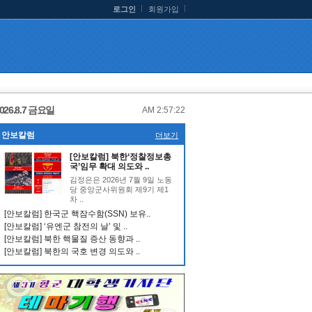
로그인
회원가입
026.8.7 금요일
AM 2:57:23
안보칼럼
더보기
[안보칼럼] 북한‘정찰정보총
국’임무 확대 의도와 ..
김정은은 2026년 7월 9일 노동
당 중앙군사위원회 제9기 제1
차 ..
[안보칼럼] 한국군 핵잠수함(SSN) 보유..
[안보칼럼] ‘유엔군 참전의 날’ 및 ..
[안보칼럼] 북한 핵물질 증산 동향과 ..
[안보칼럼] 북한의 국호 변경 의도와 ..