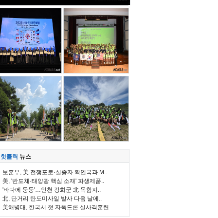
핫클릭
뉴스
보훈부, 美 전쟁포로·실종자 확인국과 M..
美, '반도체·태양광 핵심 소재' 파생제품..
'바다에 둥둥'…인천 강화군 北 목함지..
北, 단거리 탄도미사일 발사 다음 날에..
美해병대, 한국서 첫 자폭드론 실사격훈련..