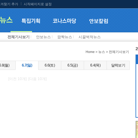
겨찾기 추가
시작페이지로 설정
전체기사보기
l
안보뉴스
l
깜짝뉴스
l
시끌벅적뉴스
2
Home > 뉴스 > 전체기사보기
6.8(월)
6.7(일)
6.6(토)
6.5(금)
6.4(목)
달력보기
[이전 10개] [다음 10개]