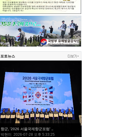
포토뉴스
향군, '2026 서울국제향군포럼' ..
박현미 2026-07-28 오후 5:33:25