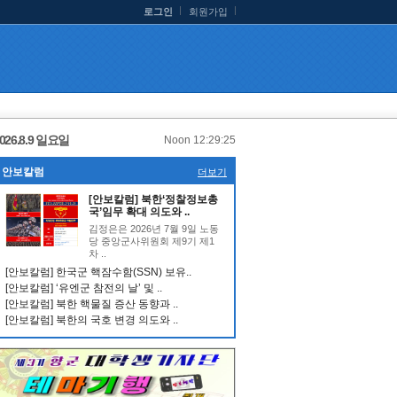
로그인
회원가입
026.8.9 일요일
Noon 12:29:26
안보칼럼
더보기
[안보칼럼] 북한‘정찰정보총
국’임무 확대 의도와 ..
김정은은 2026년 7월 9일 노동
당 중앙군사위원회 제9기 제1
차 ..
[안보칼럼] 한국군 핵잠수함(SSN) 보유..
[안보칼럼] ‘유엔군 참전의 날’ 및 ..
[안보칼럼] 북한 핵물질 증산 동향과 ..
[안보칼럼] 북한의 국호 변경 의도와 ..