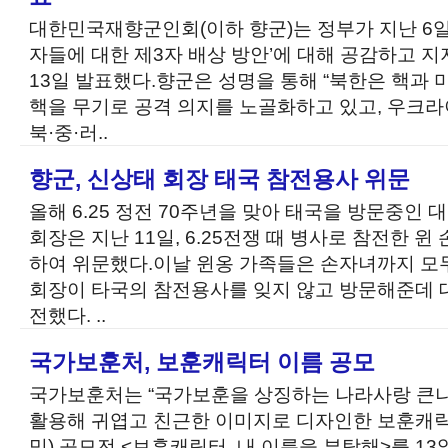
대한민국재향군인회(이하 향군)는 정부가 지난 6일
자들에 대한 제3자 배상 방안’에 대해 공감하고 
13일 발표했다.향군은 성명을 통해 “북한은 핵과
핵을 무기로 공격 의지를 노골화하고 있고, 우크
북·중·러..
향군, 신상태 회장 태국 참전용사 위문
올해 6.25 정전 70주년을 맞아 태국을 방문중
회장은 지난 11일, 6.25전쟁 때 병사로 참전한 윈
하여 위문했다.이날 윈옹 가족들은 손자녀까지 모
회장이 타국의 참전용사를 잊지 않고 방문해준데
전했다. ..
국가보훈처, 보훈캐릭터 이름 공모
국가보훈처는 “국가보훈을 상징하는 나라사랑 큰
활용해 귀엽고 친근한 이미지로 디자인한 보훈캐
밍) 공모전 <보훈캐릭터, 내 이름을 부탁해>를 13