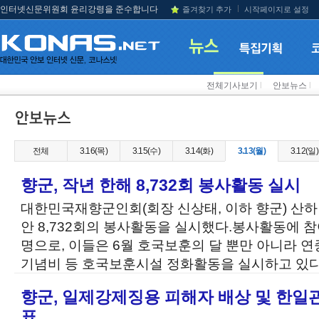
인터넷신문위원회 윤리강령을 준수합니다
즐겨찾기 추가
시작페이지로 설정
전체기사보기
l
안보뉴스
l
전체
3.16(목)
3.15(수)
3.14(화)
3.13(월)
3.12(일)
향군, 작년 한해 8,732회 봉사활동 실시
대한민국재향군인회(회장 신상태, 이하 향군) 산하
안 8,732회의 봉사활동을 실시했다.봉사활동에 참여
명으로, 이들은 6월 호국보훈의 달 뿐만 아니라 연
기념비 등 호국보훈시설 정화활동을 실시하고 있다.
향군, 일제강제징용 피해자 배상 및 한일관
표