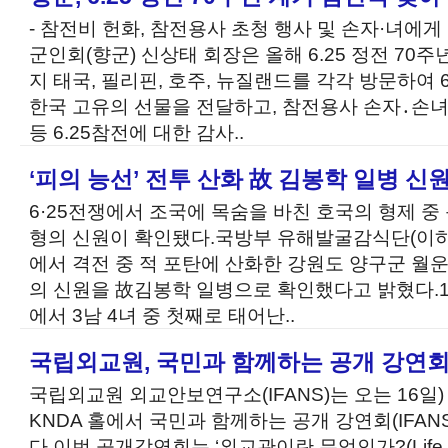
- 참전비 헌화, 참전용사 초청 행사 및 손자·녀에
군인회(향군) 신상태 회장은 올해 6.25 정전 70
지 태국, 필리핀, 호주, 뉴질랜드를 각각 방문하여 
한국 고유의 선물을 전달하고, 참전용사 손자․손
등 6.25참전에 대한 감사..
‘피의 능선’ 전투 산화 故 김봉학 일병 신
6·25전쟁에서 조국에 목숨을 바친 호국의 형제 중
형의 신원이 확인됐다.국방부 유해발굴감식단(이하 국
에서 격전 중 적 포탄에 산화한 강원도 양구군 월
의 신원을 故김봉학 일병으로 확인했다고 밝혔다.19
에서 3남 4녀 중 첫째로 태어난..
국립외교원, 국민과 함께하는 공개 강연회 
국립외교원 외교안보연구소(IFANS)는 오는 16일)
KNDA 홀에서 국민과 함께하는 공개 강연회(IFANS 
다.이번 공개강연회는 ‘외교관이란 무엇인가?(Life as 