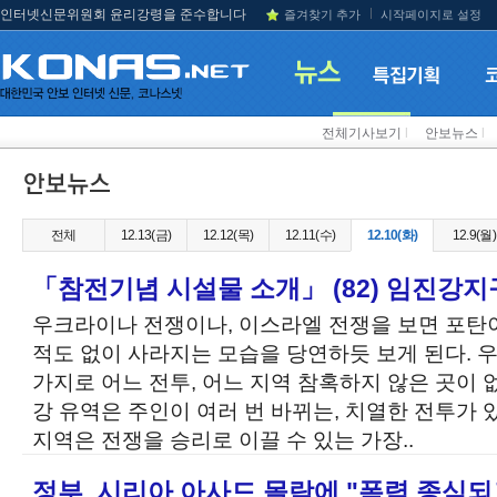
인터넷신문위원회 윤리강령을 준수합니다
즐겨찾기 추가
시작페이지로 설정
전체기사보기
l
안보뉴스
l
전체
12.13(금)
12.12(목)
12.11(수)
12.10(화)
12.9(월)
「참전기념 시설물 소개」 (82) 임진강지
우크라이나 전쟁이나, 이스라엘 전쟁을 보면 포탄이
적도 없이 사라지는 모습을 당연하듯 보게 된다. 우
가지로 어느 전투, 어느 지역 참혹하지 않은 곳이
강 유역은 주인이 여러 번 바뀌는, 치열한 전투가
지역은 전쟁을 승리로 이끌 수 있는 가장..
정부, 시리아 아사드 몰락에 "폭력 종식되