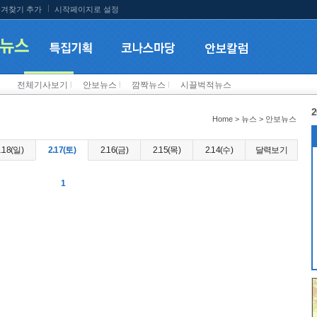
겨찾기 추가
시작페이지로 설정
전체기사보기
l
안보뉴스
l
깜짝뉴스
l
시끌벅적뉴스
2
Home > 뉴스 > 안보뉴스
.18(일)
2.17(토)
2.16(금)
2.15(목)
2.14(수)
달력보기
1