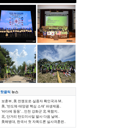
핫클릭
뉴스
보훈부, 美 전쟁포로·실종자 확인국과 M..
美, '반도체·태양광 핵심 소재' 파생제품..
'바다에 둥둥'…인천 강화군 北 목함지..
北, 단거리 탄도미사일 발사 다음 날에..
美해병대, 한국서 첫 자폭드론 실사격훈련..