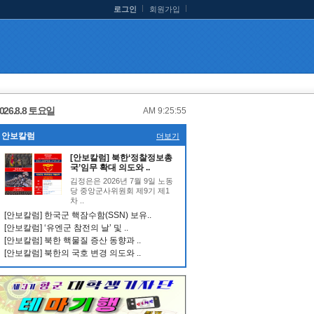
로그인
회원가입
026.8.8 토요일
AM 9:25:55
안보칼럼
더보기
[안보칼럼] 북한‘정찰정보총
국’임무 확대 의도와 ..
김정은은 2026년 7월 9일 노동
당 중앙군사위원회 제9기 제1
차 ..
[안보칼럼] 한국군 핵잠수함(SSN) 보유..
[안보칼럼] ‘유엔군 참전의 날’ 및 ..
[안보칼럼] 북한 핵물질 증산 동향과 ..
[안보칼럼] 북한의 국호 변경 의도와 ..