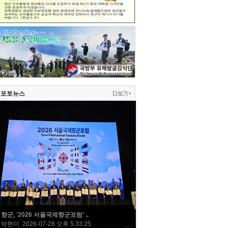
포토뉴스
향군, '2026 서울국제향군포럼' ..
박현미 2026-07-28 오후 5:33:25