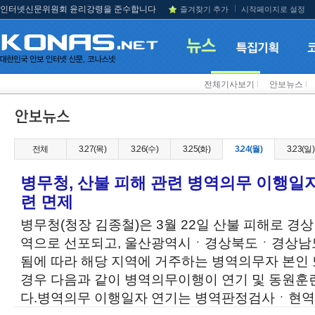
인터넷신문위원회 윤리강령을 준수합니다
즐겨찾기 추가
시작페이지로 설정
전체기사보기
l
안보뉴스
l
전체
3.27(목)
3.26(수)
3.25(화)
3.24(월)
3.23(일)
병무청, 산불 피해 관련 병역의무 이행일
련 면제
병무청(청장 김종철)은 3월 22일 산불 피해로 
역으로 선포되고, 울산광역시ㆍ경상북도ㆍ경상남
됨에 따라 해당 지역에 거주하는 병역의무자 본인 
경우 다음과 같이 병역의무이행이 연기 및 동원
다.병역의무 이행일자 연기는 병역판정검사ㆍ현역.