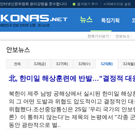
인터넷신문위원회 윤리강령을 준수합니다
즐겨찾기 추가
시작페이지로 설정
전체기사보기
l
안보뉴스
l
전체
3.28(금)
3.27(목)
3.26(수)
3.25(화)
3.24(월)
北, 한미일 해상훈련에 반발…"결정적 대응
북한이 제주 남방 공해상에서 실시된 한미일 해상
의 그 어떤 도발과 위협도 압도적이고 결정적인 대
위협했다.조선중앙통신은 25일 '우리 국가의 안
론》이 통하지 않는다'는 제목의 논평에서 "각종 
동안 광란적으로 벌..