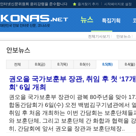
인터넷신문위원회 윤리강령을 준수합니다
즐겨찾기 추가
시작페이지로 설정
전체기사보기
l
안보뉴스
l
전체
8.8(금)
8.7(목)
8.6(수)
8.5(화)
8.4(월)
권오을 국가보훈부 장관, 취임 후 첫 ‘1
회’ 6일 개최
권오을 국가보훈부 장관이 광복 80주년을 맞아 1
합동간담회가 6일(수) 오전 백범김구기념관에서 
취임 후 처음 개최하는 이번 간담회는 보훈단체들
와 보훈단체, 그리고 보훈단체 간 화합과 협력을 
히, 간담회에 앞서 권오을 장관과 보훈단체장..