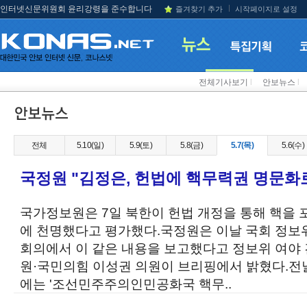
인터넷신문위원회 윤리강령을 준수합니다
즐겨찾기 추가
시작페이지로 설정
전체기사보기
l
안보뉴스
l
전체
5.10(일)
5.9(토)
5.8(금)
5.7(목)
5.6(수)
국정원 "김정은, 헌법에 핵무력권 명문화로
국가정보원은 7일 북한이 헌법 개정을 통해 핵을 
에 천명했다고 평가했다.국정원은 이날 국회 정보
회의에서 이 같은 내용을 보고했다고 정보위 여야
원·국민의힘 이성권 의원이 브리핑에서 밝혔다.전
에는 '조선민주주의인민공화국 핵무..