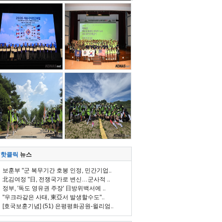
핫클릭
뉴스
보훈부 "군 복무기간 호봉 인정, 민간기업..
北김여정 "日, 전쟁국가로 변신…군사적 ..
정부, '독도 영유권 주장' 日방위백서에 ..
"우크라같은 사태, 東亞서 발생할수도"..
[호국보훈기념] (51) 은평평화공원-윌리엄..