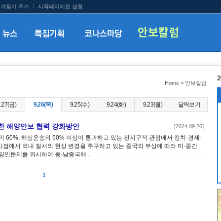
겨찾기 추가
시작페이지로 설정
2
Home > 안보칼럼
.27(금)
9.26(목)
9.25(수)
9.24(화)
9.23(월)
달력보기
한 해양안보 협력 강화방안
[2024.09.26]
의 60%, 해상운송의 50% 이상이 통과하고 있는 전지구적 관점에서 정치·경제·
점에서 역내 질서의 현상 변경을 추구하고 있는 중국의 부상에 따라 미·중간
양안문제를 위시하여 동·남중국해 ..
1