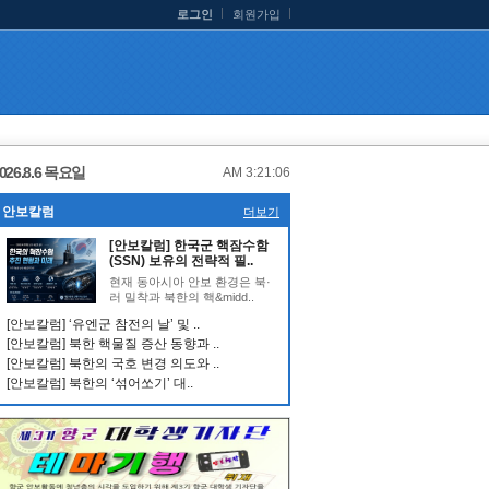
로그인
회원가입
026.8.6 목요일
AM 3:21:06
안보칼럼
더보기
[안보칼럼] 한국군 핵잠수함
(SSN) 보유의 전략적 필..
현재 동아시아 안보 환경은 북·
러 밀착과 북한의 핵&midd..
[안보칼럼] ‘유엔군 참전의 날’ 및 ..
[안보칼럼] 북한 핵물질 증산 동향과 ..
[안보칼럼] 북한의 국호 변경 의도와 ..
[안보칼럼] 북한의 ‘섞어쏘기’ 대..