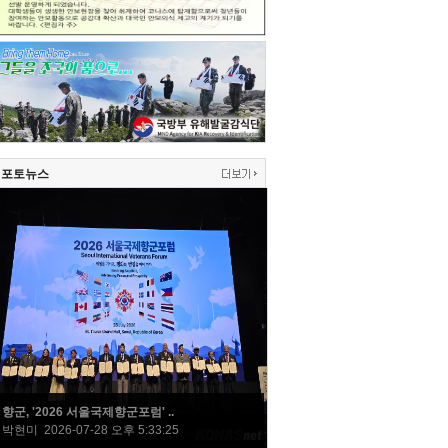
포토뉴스
향군, '2026 서울국제향군포럼' ..
박현미 2026-07-28 오후 5:33:25