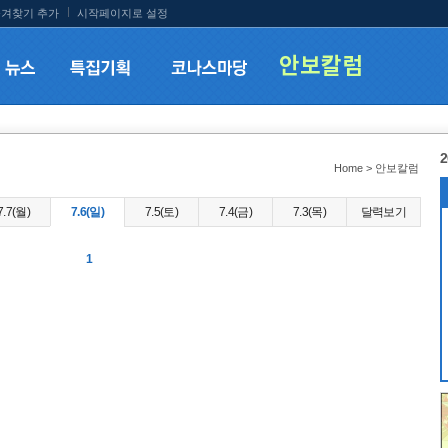
겨찾기 추가
시작페이지로 설정
2
Home > 안보칼럼
7.7(월)
7.6(일)
7.5(토)
7.4(금)
7.3(목)
달력보기
1