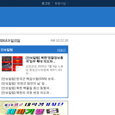
로그인
회원가입
026.8.9 일요일
AM 10:22:31
안보칼럼
더보기
[안보칼럼] 북한‘정찰정보총
국’임무 확대 의도와 ..
김정은은 2026년 7월 9일 노동
당 중앙군사위원회 제9기 제1
차 ..
[안보칼럼] 한국군 핵잠수함(SSN) 보유..
[안보칼럼] ‘유엔군 참전의 날’ 및 ..
[안보칼럼] 북한 핵물질 증산 동향과 ..
[안보칼럼] 북한의 국호 변경 의도와 ..