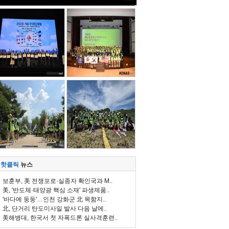
핫클릭
뉴스
보훈부, 美 전쟁포로·실종자 확인국과 M..
美, '반도체·태양광 핵심 소재' 파생제품..
'바다에 둥둥'…인천 강화군 北 목함지..
北, 단거리 탄도미사일 발사 다음 날에..
美해병대, 한국서 첫 자폭드론 실사격훈련..