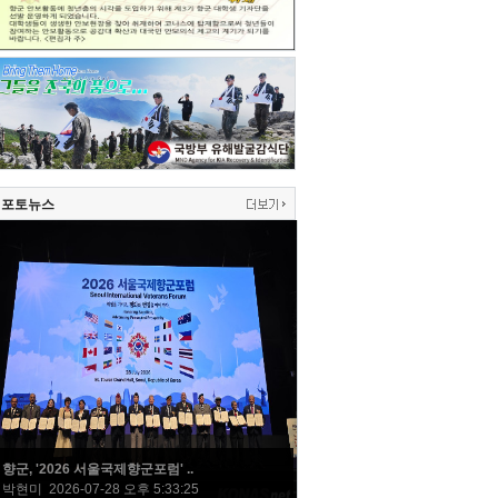
포토뉴스
향군, '2026 서울국제향군포럼' ..
박현미 2026-07-28 오후 5:33:25