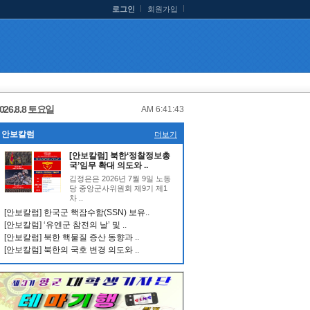
로그인
회원가입
026.8.8 토요일
AM 6:41:44
안보칼럼
더보기
[안보칼럼] 북한‘정찰정보총
국’임무 확대 의도와 ..
김정은은 2026년 7월 9일 노동
당 중앙군사위원회 제9기 제1
차 ..
[안보칼럼] 한국군 핵잠수함(SSN) 보유..
[안보칼럼] ‘유엔군 참전의 날’ 및 ..
[안보칼럼] 북한 핵물질 증산 동향과 ..
[안보칼럼] 북한의 국호 변경 의도와 ..