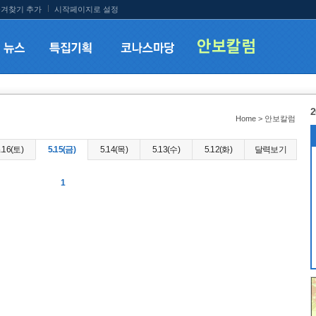
겨찾기 추가
시작페이지로 설정
2
Home > 안보칼럼
.16(토)
5.15(금)
5.14(목)
5.13(수)
5.12(화)
달력보기
1