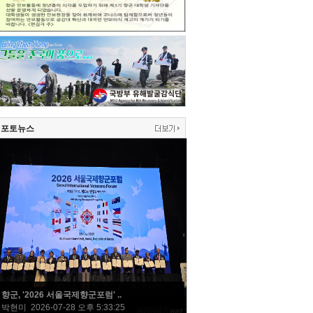
포토뉴스
향군, '2026 서울국제향군포럼' ..
박현미 2026-07-28 오후 5:33:25