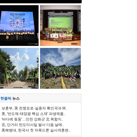
핫클릭
뉴스
보훈부, 美 전쟁포로·실종자 확인국과 M..
美, '반도체·태양광 핵심 소재' 파생제품..
'바다에 둥둥'…인천 강화군 北 목함지..
北, 단거리 탄도미사일 발사 다음 날에..
美해병대, 한국서 첫 자폭드론 실사격훈련..