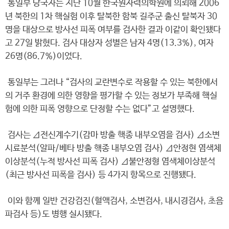
통일부 당국자는 지난 10월 한국원자력의학원에 의뢰해 2006
년 북한의 1차 핵실험 이후 탈북한 함북 길주군 출신 탈북자 30
명을 대상으로 방사선 피폭 여부를 검사한 결과 이같이 확인됐다
고 27일 밝혔다. 검사 대상자 성별은 남자 4명(13.3%), 여자
26명(86.7%)이었다.
통일부는 그러나 “검사의 교란변수로 작용할 수 있는 북한에서
의 거주 환경에 의한 영향을 평가할 수 있는 정보가 부족해 핵실
험에 의한 피폭 영향으로 단정할 수는 없다”고 설명했다.
검사는 Δ전신계수기(감마 방출 핵종 내부오염을 검사) Δ소변
시료분석(알파/베타 방출 핵종 내부오염 검사) Δ안정현 염색체
이상분석(누적 방사선 피폭 검사) Δ불안정형 염색체이상분석
(최근 방사선 피폭을 검사) 등 4가지 항목으로 진행됐다.
이와 함께 일반 건강검진(혈액검사, 소변검사, 내시경검사, 초음
파검사 등)도 병행 실시됐다.