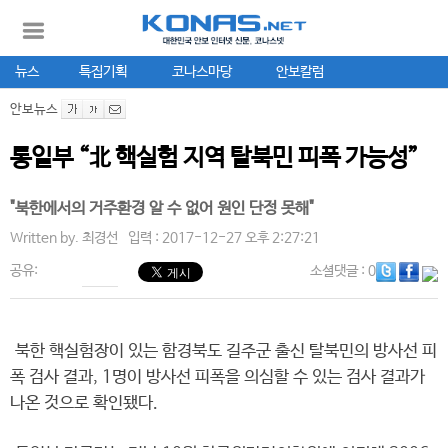
뉴스
특집기획
코나스마당
안보칼럼
안보뉴스
통일부 “北 핵실험 지역 탈북민 피폭 가능성”
"북한에서의 거주환경 알 수 없어 원인 단정 못해"
Written by.
최경선
입력 : 2017-12-27 오후 2:27:21
공유:
소셜댓글
: 0
북한 핵실험장이 있는 함경북도 길주군 출신 탈북민의 방사선 피
폭 검사 결과, 1명이 방사선 피폭을 의심할 수 있는 검사 결과가
나온 것으로 확인됐다.