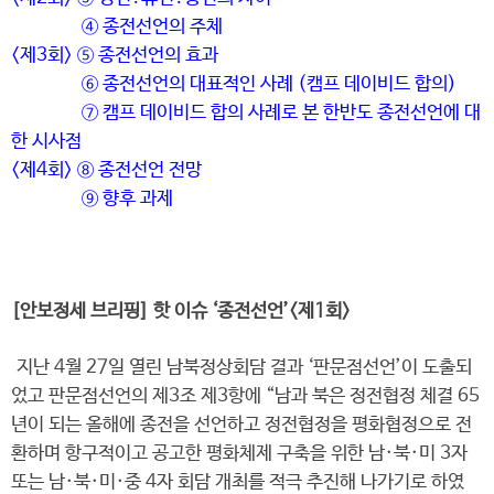
④ 종전선언의 주체
<제3회> ⑤ 종전선언의 효과
⑥ 종전선언의 대표적인 사례 (캠프 데이비드 합의)
⑦ 캠프 데이비드 합의 사례로 본 한반도 종전선언에 대
한 시사점
<제4회> ⑧ 종전선언 전망
⑨ 향후 과제
[안보정세 브리핑] 핫 이슈 ‘종전선언’<제1회>
지난 4월 27일 열린 남북정상회담 결과 ‘판문점선언’이 도출되
었고 판문점선언의 제3조 제3항에 “남과 북은 정전협정 체결 65
년이 되는 올해에 종전을 선언하고 정전협정을 평화협정으로 전
환하며 항구적이고 공고한 평화체제 구축을 위한 남·북·미 3자
또는 남·북·미·중 4자 회담 개최를 적극 추진해 나가기로 하였