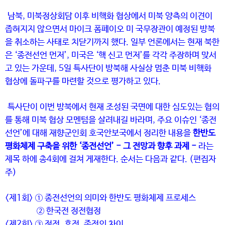
남북, 미북정상회담 이후 비핵화 협상에서 미북 양측의 이견이
좁혀지지 않으면서 마이크 폼페이오 미 국무장관이 예정된 방북
을 취소하는 사태로 치닫기까지 했다. 일부 언론에서는 현재 북한
은 ‘종전선언 먼저’, 미국은 ‘핵 신고 먼저’를 각각 주장하며 맞서
고 있는 가운데, 5일 특사단이 방북해 사실상 멈춘 미북 비핵화
협상에 돌파구를 마련할 것으로 평가하고 있다.
특사단이 이번 방북에서 현재 조성된 국면에 대한 심도있는 협의
를 통해 미북 협상 모멘텀을 살려내길 바라며, 주요 이슈인 ‘종전
선언’에 대해 재향군인회 호국안보국에서 정리한 내용을
한반도
평화체제 구축을 위한 ‘종전선언’ - 그 전망과 향후 과제 -
라는
제목 하에 총4회에 걸쳐 게재한다. 순서는 다음과 같다. (편집자
주)
<제1회> ① 종전선언의 의미와 한반도 평화체제 프로세스
② 한국전 정전협정
<제2회> ③ 정전․휴전․종전의 차이