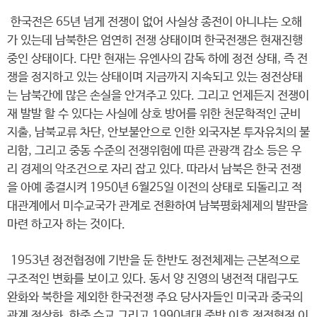
한국전은 65년 넘게 전쟁이 없어 사실상 종전이 아니냐는 오해
가 있는데 남북한은 엄연히 전쟁 상태이며 한국전쟁은 현재진행
중인 상태이다. 다만 현재는 유엔사의 감독 하에 정전 상태, 즉 전
쟁을 정지하고 있는 상태이며 지금까지 지속되고 있는 정전상태
는 남북간에 많은 손실을 안겨주고 있다. 그리고 언제든지 전쟁이
재 발발 할 수 있다는 사실에 상호 방어를 위한 천문학적인 군비
지출, 남북교류 차단, 안보불안으로 인한 외국자본 투자유치의 불
리함, 그리고 중동 수준의 전쟁위험에 따른 관광객 감소 등은 우
리 경제의 악조건으로 자리 잡고 있다. 따라서 남북은 한국 전쟁
을 아예 종결시켜 1950년 6월25일 이전의 상태로 되돌리고 적
대관계에서 미수교국가 관계로 전환하여 남북평화체제의 발판을
마련 하고자 하는 것이다.
1953년 정전협정에 기반을 둔 한반도 정전체제는 근본적으로
구조적인 변화를 보이고 있다. 동서 양 진영의 냉전적 대립구도
완화와 북한을 제외한 한국전쟁 주요 당사자들인 미국과 중국의
관계 정상화, 한중 수교 그리고 1990년대 중반 이후 정전협정 이