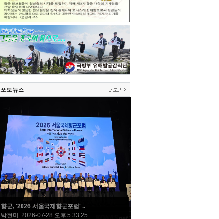
포토뉴스
향군, '2026 서울국제향군포럼' ..
박현미 2026-07-28 오후 5:33:25