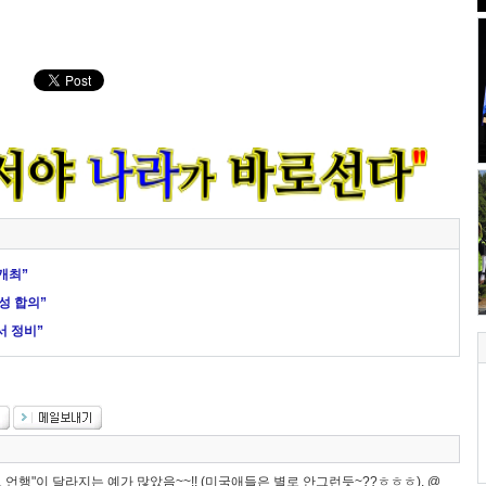
개최”
성 합의”
서 정비”
로 언행"이 달라지는 예가 많았음~~!! (미국애들은 별로 안그런듯~??ㅎㅎㅎ). @