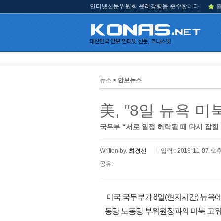
인터넷신문위원회 윤리강령을 준수합니다
즐
뉴스 >
안보뉴스
美, "8일 뉴욕 
국무부 “서로 일정 허락될 때 다시 잡
Written by.
최경선
입력 : 2018-11-07 오후
공유:
미국 국무부가 8일(현지시간) 뉴욕
동당 노동당 부위원장과의 미북 고위