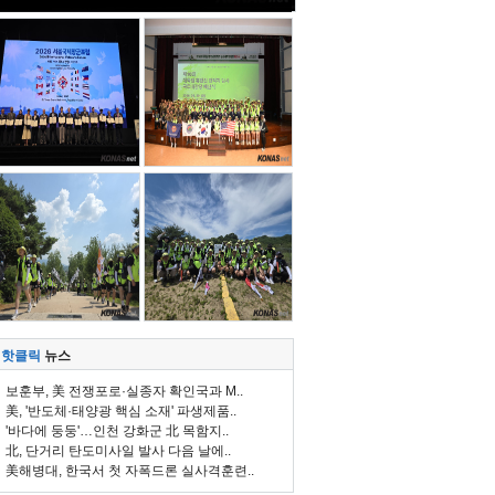
핫클릭
뉴스
보훈부, 美 전쟁포로·실종자 확인국과 M..
美, '반도체·태양광 핵심 소재' 파생제품..
'바다에 둥둥'…인천 강화군 北 목함지..
北, 단거리 탄도미사일 발사 다음 날에..
美해병대, 한국서 첫 자폭드론 실사격훈련..