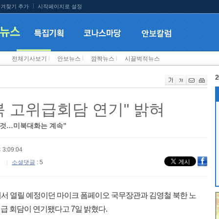
겨찾기 추가
시작페이지로 설정
전체기사보기
l
안보뉴스
l
깜짝뉴스
l
시끌벅적뉴스
2
미북 고위급회담 연기" 밝혀
힐 것…미북대화는 계속”
 3:09:04
소셜댓글
: 5
에서 열릴 예정이던 마이크 폼페이오 국무장관과 김영철 북한 노
급 회담이 연기됐다고 7일 밝혔다.