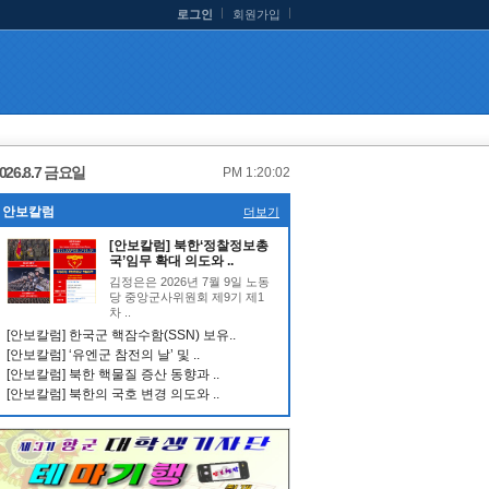
로그인
회원가입
026.8.7 금요일
PM 1:20:02
안보칼럼
더보기
[안보칼럼] 북한‘정찰정보총
국’임무 확대 의도와 ..
김정은은 2026년 7월 9일 노동
당 중앙군사위원회 제9기 제1
차 ..
[안보칼럼] 한국군 핵잠수함(SSN) 보유..
[안보칼럼] ‘유엔군 참전의 날’ 및 ..
[안보칼럼] 북한 핵물질 증산 동향과 ..
[안보칼럼] 북한의 국호 변경 의도와 ..