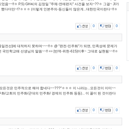
음~~!!ㅎ P.S) GH씨의 김정일 "주체-연애편지" 사건을 보자~??ㅎ 그걸~ JI가
고 했다더만~!?ㅎㅎㅎ (이렇게 인본주의-등신들이 많은게...대한민국이란다~!!ㅎ
0
0
통일전선]에 대적하지 못하며~~~!!ㅎ @ "완전-민주화"가 되면, 민족성에 문제가
전 국민학교때 선생님의 말씀~~!! == [반역-위헌-615]이후~ 그대로 실현됨~~!!ㅎ
0
0
 @ "모든것은 민주적으로 해야 합네다~~???"ㅎㅎㅎ 이 나라는...모든것이 이미~~
주화/교회의 민주화/군대의 민주화/ 경제의 민주화 등등)... 이 꼴이 된 것이란다
0
0