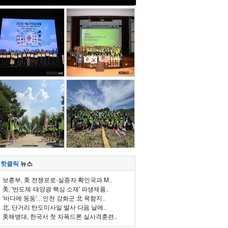
핫클릭
뉴스
보훈부, 美 전쟁포로·실종자 확인국과 M..
美, '반도체·태양광 핵심 소재' 파생제품..
'바다에 둥둥'…인천 강화군 北 목함지..
北, 단거리 탄도미사일 발사 다음 날에..
美해병대, 한국서 첫 자폭드론 실사격훈련..