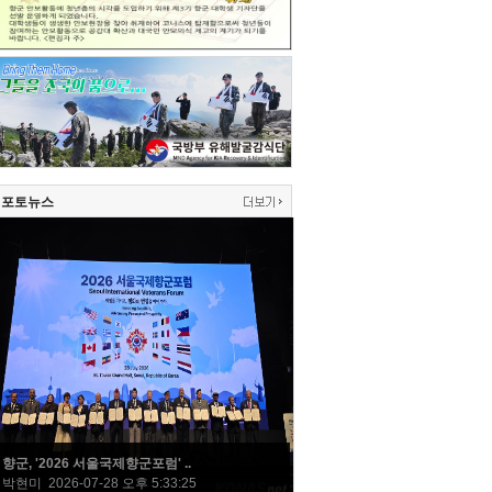
포토뉴스
향군, '2026 서울국제향군포럼' ..
박현미 2026-07-28 오후 5:33:25