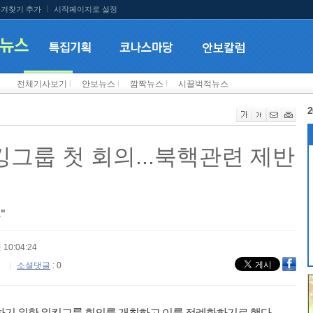
겨찾기 추가
시작페이지로 설정
전체기사보기
l
안보뉴스
l
깜짝뉴스
l
시끌벅적뉴스
2
킹그룹 첫 회의...북핵관련 제반
"
 10:04:24
소셜댓글
: 0
하기 위한 워킹그룹 회의를 개최하고 이를 정례화하기로 했다.