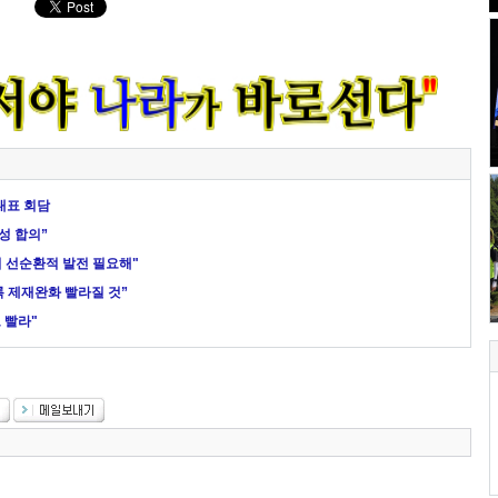
대표 회담
성 합의”
의 선순환적 발전 필요해"
록 제재완화 빨라질 것”
 빨라"