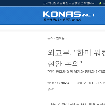
인터넷신문위원회 윤리강령을 준수합니다
즐
뉴스 >
안보뉴스
외교부, "한미 워
현안 논의"
"한미공조와 협력 체계화.정례화 하기로
Written by.
이숙경
입력 : 2018-11-21 오전
공유:
한미 양국이 북한 비핵화 등을 논의