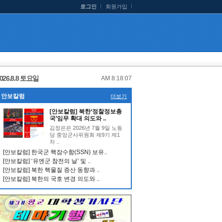
로그인
회원가입
026.8.8 토요일
AM 8:18:08
안보칼럼
더보기
[안보칼럼] 북한‘정찰정보총
국’임무 확대 의도와 ..
김정은은 2026년 7월 9일 노동
당 중앙군사위원회 제9기 제1
차 ..
[안보칼럼] 한국군 핵잠수함(SSN) 보유..
[안보칼럼] ‘유엔군 참전의 날’ 및 ..
[안보칼럼] 북한 핵물질 증산 동향과 ..
[안보칼럼] 북한의 국호 변경 의도와 ..