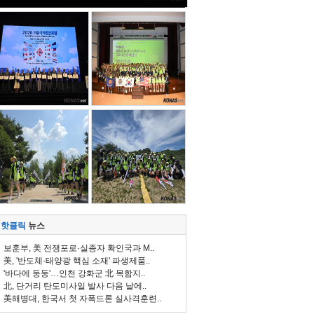
핫클릭
뉴스
보훈부, 美 전쟁포로·실종자 확인국과 M..
美, '반도체·태양광 핵심 소재' 파생제품..
'바다에 둥둥'…인천 강화군 北 목함지..
北, 단거리 탄도미사일 발사 다음 날에..
美해병대, 한국서 첫 자폭드론 실사격훈련..