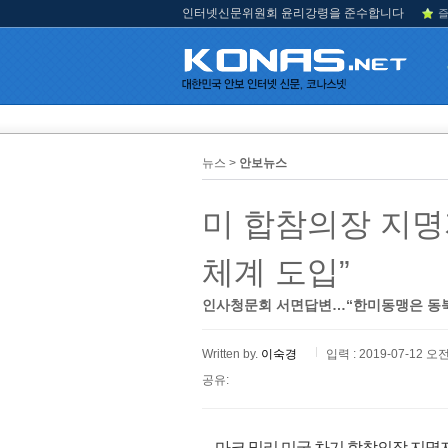
인터넷신문위원회 윤리강령을 준수합니다
즐
뉴스 >
안보뉴스
미 합참의장 지명
체계 도입”
인사청문회 서면답변…“한미동맹은 동북
Written by.
이숙경
입력 : 2019-07-12 오전
공유:
마크 밀리 미국 차기 합참의장 지명자