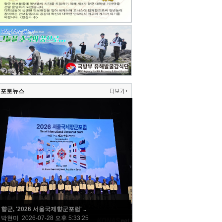
포토뉴스
향군, '2026 서울국제향군포럼' ..
박현미 2026-07-28 오후 5:33:25