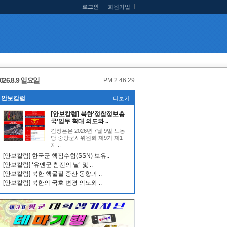
로그인
회원가입
026.8.9 일요일
PM 2:46:30
안보칼럼
더보기
[안보칼럼] 북한‘정찰정보총
국’임무 확대 의도와 ..
김정은은 2026년 7월 9일 노동
당 중앙군사위원회 제9기 제1
차 ..
[안보칼럼] 한국군 핵잠수함(SSN) 보유..
[안보칼럼] ‘유엔군 참전의 날’ 및 ..
[안보칼럼] 북한 핵물질 증산 동향과 ..
[안보칼럼] 북한의 국호 변경 의도와 ..