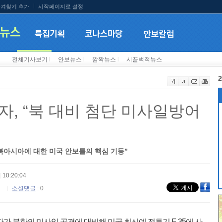
겨찾기 추가
시작페이지로 설정
전체기사보기
l
안보뉴스
l
깜짝뉴스
l
시끌벅적뉴스
2
자, “북 대비 첨단 미사일방어
아시아에 대한 미국 안보틀의 핵심 기둥”
 10:20:04
소셜댓글
: 0
가 북한의 미사일 공격에 대비해 미국 최신예 전투기 F-35에 사