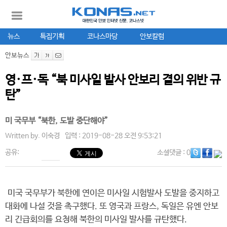
뉴스
특집기획
코나스마당
안보칼럼
안보뉴스
영·프·독 “북 미사일 발사 안보리 결의 위반 규
탄”
미 국무부 “북한, 도발 중단해야”
Written by.
이숙경
입력 : 2019-08-28 오전 9:53:21
공유:
소셜댓글
: 0
미국 국무부가 북한에 연이은 미사일 시험발사 도발을 중지하고
대화에 나설 것을 촉구했다. 또 영국과 프랑스, 독일은 유엔 안보
리 긴급회의를 요청해 북한의 미사일 발사를 규탄했다.