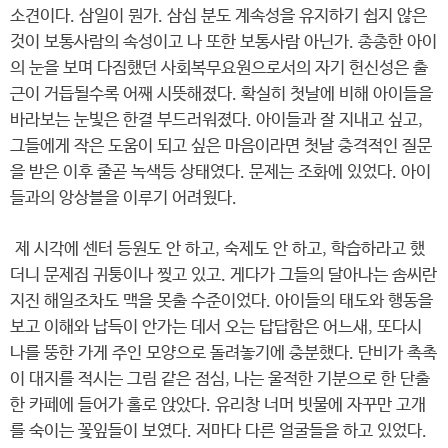
소견이다. 삼일이 뭔가. 삼십 분도 계속성을 유지하기 쉽지 않은
것이 보통사람의 속성이고 나 또한 보통사람 아닌가. 총총한 아이
의 눈을 보며 다짐했던 사회복무요원으로서의 자기 헌신성은 출
근이 거듭될수록 어째 시뜻해졌다. 확실히 첫날에 비해 아이들을
바라보는 눈빛은 한결 부드러워졌다. 아이들과 잘 지내고 싶고,
그들에게 작은 도움이 되고 싶은 마음이라면 첫날 충격적인 질문
을 받은 이후 줄곧 녹색등 상태였다. 문제는 조화에 있었다. 아이
들과의 앙상블을 이루기 어려웠다.
제 시각에 센터 등원도 안 하고, 숙제도 안 하고, 학습하라고 했
더니 문제집 귀퉁이나 찢고 있고. 게다가 그들의 달아나는 솜씨란
지진 해일조차도 맥을 못출 수준이었다. 아이들의 태도와 행동을
보고 이해와 납득이 안가는 데서 오는 답답함은 어느새, 또다시
나를 뚱한 가게 주인 모양으로 돌려놓기에 충분했다. 단비가 촉촉
이 대지를 적시는 그림 같은 점심, 나는 울적한 기분으로 한 단출
한 카페에 들어가 홀로 앉았다. 유리창 너머 빗물에 자꾸만 고개
를 숙이는 꽃잎들이 보였다. 저마다 다른 얼굴들을 하고 있었다.