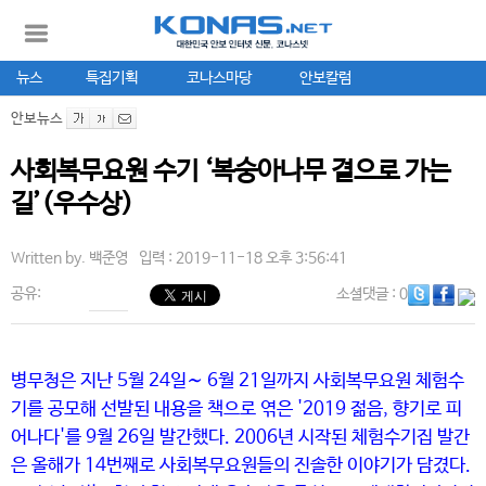
뉴스
특집기획
코나스마당
안보칼럼
안보뉴스
사회복무요원 수기 ‘복숭아나무 곁으로 가는
길’(우수상)
Written by.
백준영
입력 : 2019-11-18 오후 3:56:41
공유:
소셜댓글
: 0
병무청은 지난 5월 24일∼ 6월 21일까지 사회복무요원 체험수
기를 공모해 선발된 내용을 책으로 엮은 '2019 젊음, 향기로 피
어나다'를 9월 26일 발간했다. 2006년 시작된 체험수기집 발간
은 올해가 14번째로 사회복무요원들의 진솔한 이야기가 담겼다.