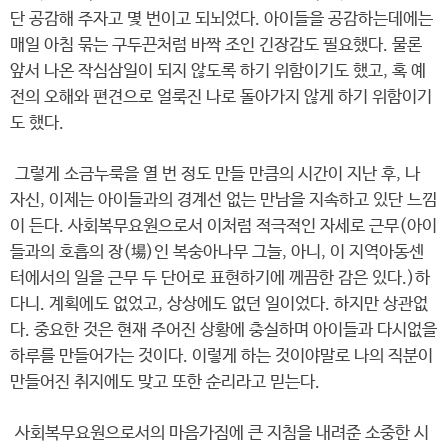
단 공감해 주자고 몇 번이고 되뇌었다. 아이들을 공감하는데에는
매일 아침 묶는 구두끈처럼 바짝 조인 긴장감도 필요했다. 물론
앞서 나온 작심삼일이 되지 않도록 하기 위함이기도 했고, 혹 예
전의 오해와 편견으로 얼룩진 나로 돌아가지 않게 하기 위함이기
도 했다.
그렇게 소금누룩을 열 번 정도 만들 만큼의 시간이 지난 후, 나
자신, 이제는 아이들과의 경계선 없는 만남을 지속하고 있단 느낌
이 든다. 사회복무요원으로서 이처럼 적극적인 자세로 근무(아이
들과의 호흡의 장(場)인 복숭아나무 그늘, 아니, 이 지역아동센
터에서의 일을 근무 두 단어로 표현하기에 께끔한 감은 있다.)하
다니. 계획에도 없었고, 상상에도 없던 일이었다. 하지만 상관없
다. 중요한 것은 현재 주어진 상황에 충실하며 아이들과 다시없을
하루를 만들어가는 것이다. 이렇게 하는 것이야말로 나의 직분이
만들어진 취지에도 맞고 또한 순리라고 믿는다.
사회복무요원으로서의 마음가짐에 큰 지침을 내려준 소중한 시