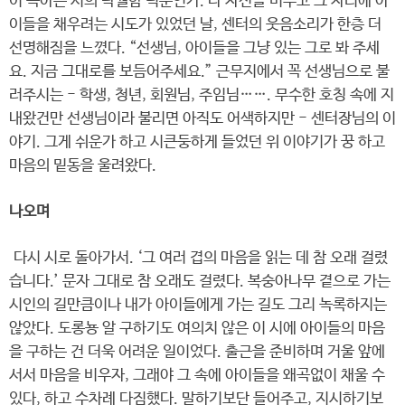
이 녹아든 시의 탁월함 덕분인가. 나 자신을 비우고 그 자리에 아
이들을 채우려는 시도가 있었던 날, 센터의 웃음소리가 한층 더
선명해짐을 느꼈다. “선생님, 아이들을 그냥 있는 그로 봐 주세
요. 지금 그대로를 보듬어주세요.” 근무지에서 꼭 선생님으로 불
러주시는 - 학생, 청년, 회원님, 주임님……. 무수한 호칭 속에 지
내왔건만 선생님이라 불리면 아직도 어색하지만 - 센터장님의 이
야기. 그게 쉬운가 하고 시큰둥하게 들었던 위 이야기가 꿍 하고
마음의 밑동을 울려왔다.
나오며
다시 시로 돌아가서. ‘그 여러 겹의 마음을 읽는 데 참 오래 걸렸
습니다.’ 문자 그대로 참 오래도 걸렸다. 복숭아나무 곁으로 가는
시인의 길만큼이나 내가 아이들에게 가는 길도 그리 녹록하지는
않았다. 도롱뇽 알 구하기도 여의치 않은 이 시에 아이들의 마음
을 구하는 건 더욱 어려운 일이었다. 출근을 준비하며 거울 앞에
서서 마음을 비우자, 그래야 그 속에 아이들을 왜곡없이 채울 수
있다, 하고 수차례 다짐했다. 말하기보단 들어주고, 지시하기보