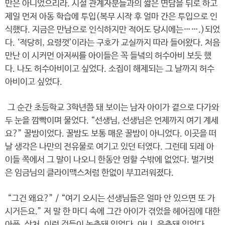
만은 아니었으리라. 시설 관계자분들과의 짧은 면담을 뒤로 하고
제일 먼저 아동 학습에 투입(복무 시작 후 얼마 간은 투입으로 인
식했다. 지금은 만남으로 인식하지만 적어도 당시에는…….)되었
다. ‘적당히, 요령껏’이라는 구호가 교실까지 따라 들어왔다. 처음
만난 이 시커먼 아저씨를 아이들은 꼭 들녘의 허수아비 보듯 했
다. 나도 허수아비이고 싶었다. 소집이 해제되는 그 날까지 허수
아비이고 싶었다.
그 순간 초등학교 3학년쯤 돼 보이는 남자 아이가 곁으로 다가와
두 눈을 깜빡이며 물었다. “선생님, 선생님은 언제까지 여기 계세
요?” 꿀밤이었다. 꿀밤도 보통 매운 꿀밤이 아니었다. 이곳을 떠
날 생각은 나만의 전유물로 여기고 있던 터였다. 그런데 되레 아
이들 쪽에서 그 말이 나오니 한동안 멍할 수밖에 없었다. 벌거벗
은 임금님의 클라이맥스처럼 한없이 부끄러워졌다.
“그건 왜요?” / “여기 오시는 선생님들은 얼마 안 있으면 또 가
시거든요.” 저 말 한 마디 속에 그간 아이가 겪었을 헤어짐에 대한
아픔, 상처, 이런 것들이 농축돼 있었다. 아니, 응축돼 있었다.