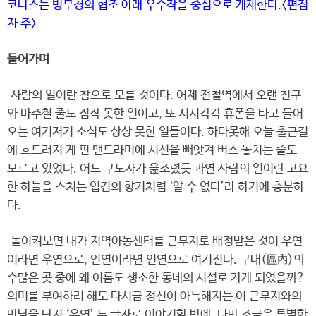
코나스는 병무청의 협조 아래 우수작을 중심으로 게재한다.<편집
자 주>
들어가며
사람의 일이란 참으로 모를 것이다. 어제 전철역에서 오랜 친구
와 마주칠 줄도 짐작 못한 일이고, 또 시시각각 휴폰을 타고 들어
오는 여기저기 소식도 상상 못한 일들이다. 하다못해 오늘 출근길
에 흐드러지 게 핀 맨드라미에 시선을 빼앗겨 버스 놓치는 줄도
모르고 있었다. 어느 구도자가 읊조렸듯 과연 사람의 일이란 고요
한 하늘을 스치는 입김의 향기처럼 ‘알 수 없다’라 하기에 충분하
다.
돌이켜보면 내가 지역아동센터를 근무지로 배정받은 것이 우연
이라면 우연으로, 인연이라면 인연으로 여겨진다. 구내(區內)의
수많은 곳 중에 왜 이름도 생소한 동네의 시설로 가게 되었을까?
의미를 부여하려 해도 다시금 정신이 아득해지는 이 근무지와의
만남을 단지 ‘우연’ 두 글자로 이야기할 밖에. 다만 조금은 특별한