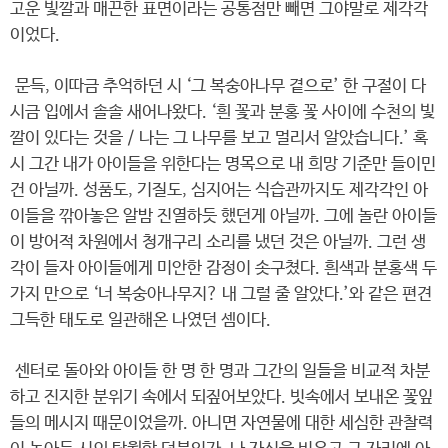
고운 빛깔과 매끈한 표면이라는 공통점만 빼면 그야말로 제각각
이었다.
문득, 이따금 추억하던 시 ‘그 복숭아나무 곁으로’ 한 구절이 다
시금 입에서 솔솔 새어나왔다. ‘흰 꽃과 분홍 꽃 사이에 수천의 빛
깔이 있다는 것을 / 나는 그 나무를 보고 멀리서 알았습니다.’ 혹
시 그간 내가 아이들을 위한다는 명목으로 내 희망 기준만 들이민
건 아닐까. 성품도, 기질도, 심지어는 식습관까지도 제각각인 아
이들을 깎아놓은 알밤 진열하듯 했던게 아닐까. 그에 놀란 아이들
이 방어적 차원에서 청개구리 소리를 냈던 것은 아닐까. 그런 생
각이 들자 아이들에게 미안한 감정이 솟구쳤다. 흰색과 분홍색 두
가지 만으로 ‘너 복숭아나무지? 내 그럴 줄 알았다.’와 같은 편견
그득한 태도로 일관해온 나였던 셈이다.
센터로 돌아와 아이들 한 명 한 명과 그간의 일들을 비교적 차분
하고 진지한 분위기 속에서 되짚어보았다. 빗속에서 보내온 꽃잎
들의 메시지 때문이었을까. 아니면 자연물에 대한 세심한 관찰력